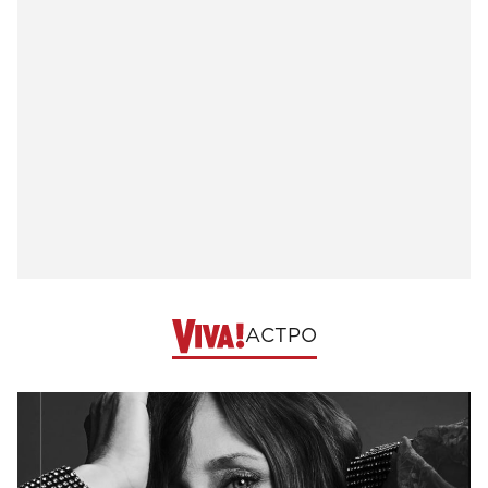
АСТРО