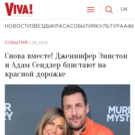
UK
НОВОСТИ
ЗВЕЗДЫ
КРАСА
СОБЫТИЯ
КУЛЬТУРА
АФ
11.06.2019
СОБЫТИЯ
Снова вместе! Дженнифер Энистон
и Адам Сендлер блистают на
красной дорожке