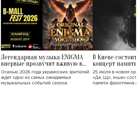
Легендарная музыка ENIGMA
В Киеве состои
впервые прозвучит вживую в
концерт памят
Украине: где состоится концерт
Клименко: более
Осенью 2026 года украинских зрителей
25 июля в новом op
исполнят песн
ждет одно из самых ожидаемых
«Де, Що, Інше» сос
музыкальных событий сезона.
памяти фронтмена
Михаила Клименко. 
особенный музыкал
посвященный артист
стало символом ис
настоящей любви.