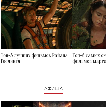
Топ-5 лучших фильмов Райана
Топ-5 самых о
Гослинга
фильмов марта 
посмотреть в к
АФИША