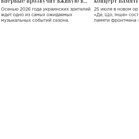
впервые прозвучит вживую в
концерт памят
Украине: где состоится концерт
Клименко: более
Осенью 2026 года украинских зрителей
25 июля в новом op
исполнят песн
ждет одно из самых ожидаемых
«Де, Що, Інше» сос
музыкальных событий сезона.
памяти фронтмена
Михаила Клименко. 
особенный музыкал
посвященный артист
стало символом ис
настоящей любви.