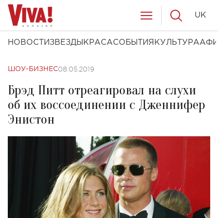
UK
НОВОСТИ
ЗВЕЗДЫ
КРАСА
СОБЫТИЯ
КУЛЬТУРА
АФ
08.05.2019
ШОУ-БИЗНЕС
Брэд Питт отреагировал на слухи
об их воссоединении с Дженнифер
Энистон