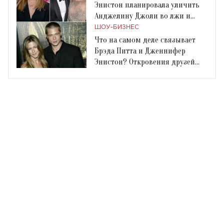
Энистон планировала уличить
Анджелину Джоли во лжи и
защитить Брэда Питта
ШОУ-БИЗНЕС
Что на самом деле связывает
Брэда Питта и Дженнифер
Энистон? Откровения друзей
актрисы