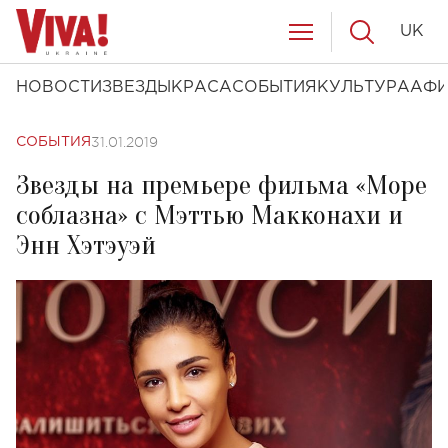
UK
НОВОСТИ
ЗВЕЗДЫ
КРАСА
СОБЫТИЯ
КУЛЬТУРА
АФ
31.01.2019
СОБЫТИЯ
Звезды на премьере фильма «Море
соблазна» с Мэттью Макконахи и
Энн Хэтэуэй