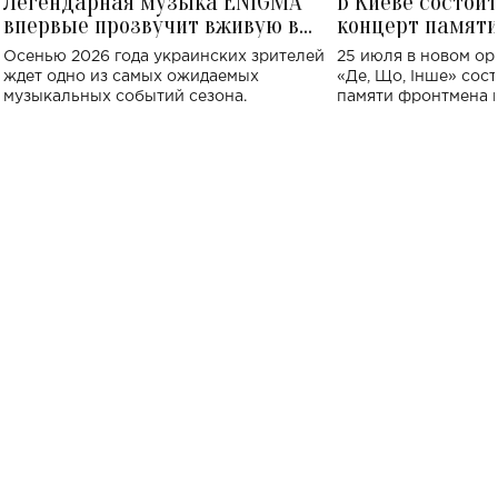
Легендарная музыка ENIGMA
В Киеве состои
впервые прозвучит вживую в
концерт памят
Украине: где состоится концерт
Клименко: более
Осенью 2026 года украинских зрителей
25 июля в новом op
исполнят песн
ждет одно из самых ожидаемых
«Де, Що, Інше» сос
музыкальных событий сезона.
памяти фронтмена
Михаила Клименко. 
особенный музыкал
посвященный артист
стало символом ис
настоящей любви.