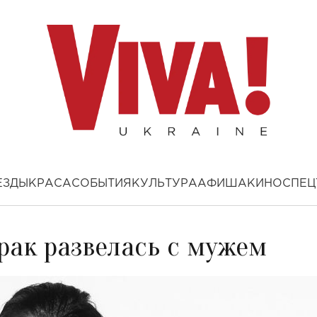
ЕЗДЫ
КРАСА
СОБЫТИЯ
КУЛЬТУРА
АФИША
КИНО
СПЕЦ
рак развелась с мужем