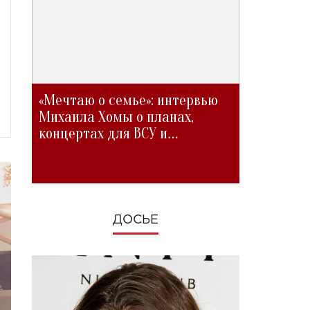
«Мечтаю о семье»: интервью
Михаила Хомы о планах,
концертах для ВСУ и
изменениях во время войны
ДОСЬЕ