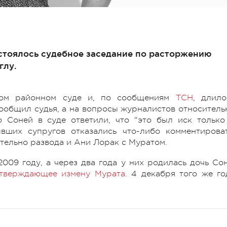
остоялось судебное заседание по расторжению
глу.
ском районном суде и, по сообщениям
ТСН
, длило
сообщил судья, а на вопросы журналистов относитель
 Соней в суде ответили, что "это был иск только
вших супругов отказались что-либо комментироват
тельно развода и Ани Лорак с Муратом.
009 году, а через два года у них родилась дочь Сон
тверждающее измену Мурата
. 4 декабря того же го