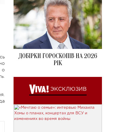
ДОБІРКИ ГОРОСКОПІВ НА 2026
сь
РІК
но
 о
ь.
ЭКСКЛЮЗИВ
я.
да