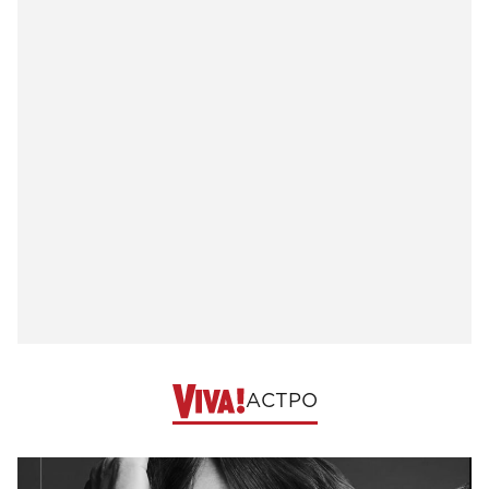
АСТРО