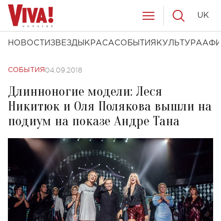
UK
НОВОСТИ
ЗВЕЗДЫ
КРАСА
СОБЫТИЯ
КУЛЬТУРА
АФ
04.09.2018
СОБЫТИЯ
Длинноногие модели: Леся
Никитюк и Оля Полякова вышли на
подиум на показе Андре Тана