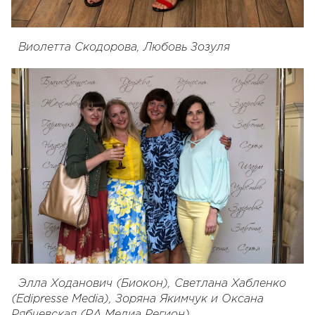
Виолетта Скодорова, Любовь Зозуля
Элла Ходанович (Биокон), Светлана Хабленко
(Edipresse Media), Зоряна Якимчук и Оксана
Рябчевская (РА Медиа Регион)