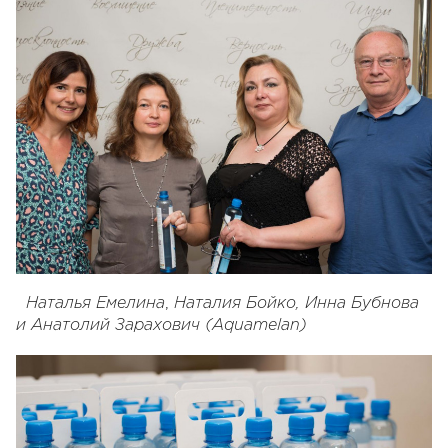
,
Наталья Емелина
Наталия Бойко, Инна Бубнова
и Анатолий Зарахович (Aquamelan)