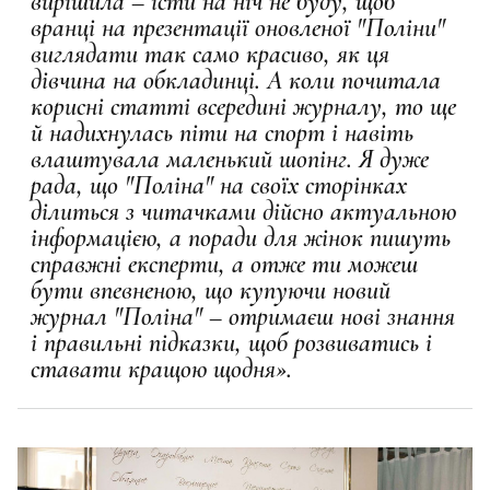
вирішила – їсти на ніч не буду, щоб
вранці на презентації оновленої "Поліни"
виглядати так само красиво, як ця
дівчина на обкладинці. А коли почитала
корисні статті всередині журналу, то ще
й надихнулась піти на спорт і навіть
влаштувала маленький шопінг. Я дуже
рада, що "Поліна" на своїх сторінках
ділиться з читачками дійсно актуальною
інформацією, а поради для жінок пишуть
справжні експерти, а отже ти можеш
бути впевненою, що купуючи новий
журнал "Поліна" – отримаєш нові знання
і правильні підказки, щоб розвиватись і
ставати кращою щодня».