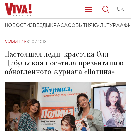
UK
НОВОСТИ
ЗВЕЗДЫ
КРАСА
СОБЫТИЯ
КУЛЬТУРА
АФ
31.07.2018
СОБЫТИЯ
Настоящая леди: красотка Оля
Цибульская посетила презентацию
обновленного журнала «Полина»