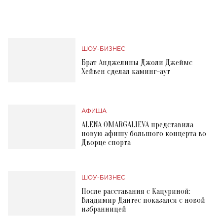
ШОУ-БИЗНЕС
Брат Анджелины Джоли Джеймс
Хейвен сделал каминг-аут
АФИША
ALENA OMARGALIEVA представила
новую афишу большого концерта во
Дворце спорта
ШОУ-БИЗНЕС
После расставания с Кацуриной:
Владимир Дантес показался с новой
избранницей