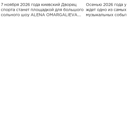
большого концерта во Дворце
Украине: где со
7 ноября 2026 года киевский Дворец
Осенью 2026 года у
спорта
спорта станет площадкой для большого
ждет одно из самы
сольного шоу ALENA OMARGALIEVA.
музыкальных событ
Концерт получил символичное название
«Не пьяная — влюбленная».