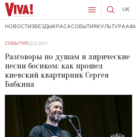
UK
НОВОСТИ
ЗВЕЗДЫ
КРАСА
СОБЫТИЯ
КУЛЬТУРА
АФ
22.12.2017
СОБЫТИЯ
Разговоры по душам и лирические
песни босиком: как прошел
киевский квартирник Сергея
Бабкина