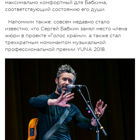
максимально комфортный для Бабкина,
соответствующий состоянию его души.
Напомним также: совсем недавно стало
известно, что Сергей Бабкин занял место члена
жюри в проекте «Голос країни», а также стал
трехкратным номинантом музыкальной
профессиональной премии YUNA 2018.