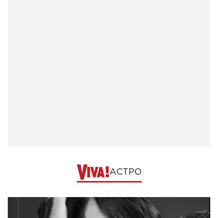
АСТРО