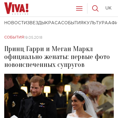
UK
НОВОСТИ
ЗВЕЗДЫ
КРАСА
СОБЫТИЯ
КУЛЬТУРА
АФ
19.05.2018
СОБЫТИЯ
Принц Гарри и Меган Маркл
официально женаты: первые фото
новоиспеченных супругов