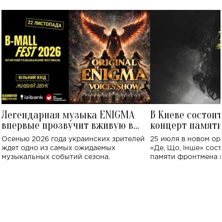
Легендарная музыка ENIGMA
В Киеве состои
впервые прозвучит вживую в
концерт памят
Украине: где состоится концерт
Клименко: более
Осенью 2026 года украинских зрителей
25 июля в новом op
исполнят песн
ждет одно из самых ожидаемых
«Де, Що, Інше» сос
музыкальных событий сезона.
памяти фронтмена
Михаила Клименко. 
особенный музыкал
посвященный артист
стало символом ис
настоящей любви.