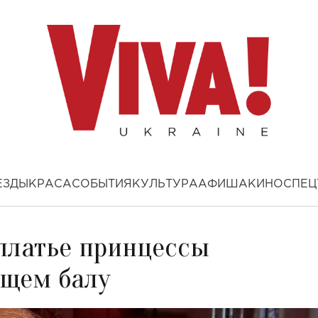
ЕЗДЫ
КРАСА
СОБЫТИЯ
КУЛЬТУРА
АФИША
КИНО
СПЕЦ
платье принцессы
ящем балу