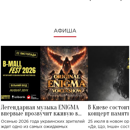
посмотреть в к
АФИША
Легендарная музыка ENIGMA
В Киеве состои
впервые прозвучит вживую в
концерт памят
Украине: где состоится концерт
Клименко: более
Осенью 2026 года украинских зрителей
25 июля в новом op
исполнят песн
ждет одно из самых ожидаемых
«Де, Що, Інше» сос