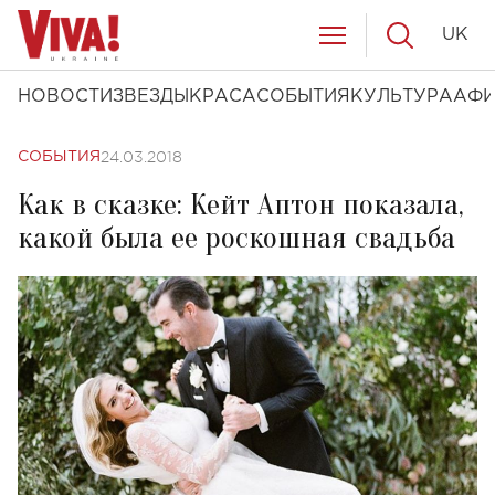
UK
НОВОСТИ
ЗВЕЗДЫ
КРАСА
СОБЫТИЯ
КУЛЬТУРА
АФ
24.03.2018
СОБЫТИЯ
Как в сказке: Кейт Аптон показала,
какой была ее роскошная свадьба