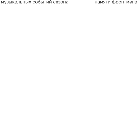
музыкальных событий сезона.
памяти фронтмена
Михаила Клименко. 
особенный музыкал
посвященный артист
стало символом ис
настоящей любви.