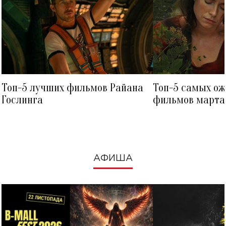
Топ-5 лучших фильмов Райана
Топ-5 самых о
Гослинга
фильмов марта 
посмотреть в к
АФИША