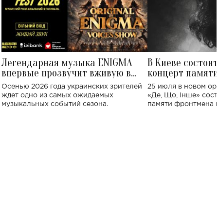
Легендарная музыка ENIGMA
В Киеве состои
впервые прозвучит вживую в
концерт памят
Украине: где состоится концерт
Клименко: более
Осенью 2026 года украинских зрителей
25 июля в новом op
исполнят песн
ждет одно из самых ожидаемых
«Де, Що, Інше» сос
музыкальных событий сезона.
памяти фронтмена
Михаила Клименко. 
особенный музыкал
посвященный артист
стало символом ис
настоящей любви.