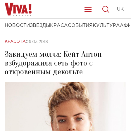
UK
НОВОСТИ
ЗВЕЗДЫ
КРАСА
СОБЫТИЯ
КУЛЬТУРА
АФ
06.03.2018
КРАСОТА
Завидуем молча: Кейт Аптон
взбудоражила сеть фото с
откровенным декольте