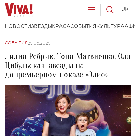
UK
НОВОСТИ
ЗВЕЗДЫ
КРАСА
СОБЫТИЯ
КУЛЬТУРА
АФ
25.06.2025
СОБЫТИЯ
Лилия Ребрик, Тоня Матвиенко, Оля
Цибульская: звезды на
допремьерном показе «Элио»