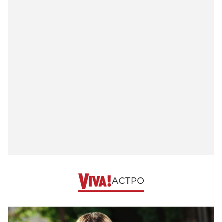
АСТРО