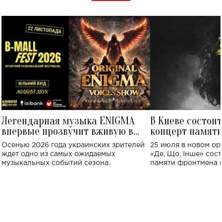
Легендарная музыка ENIGMA
В Киеве состои
впервые прозвучит вживую в
концерт памят
Украине: где состоится концерт
Клименко: более
Осенью 2026 года украинских зрителей
25 июля в новом op
исполнят песн
ждет одно из самых ожидаемых
«Де, Що, Інше» сос
музыкальных событий сезона.
памяти фронтмена
Михаила Клименко. 
особенный музыкал
посвященный артист
стало символом ис
настоящей любви.