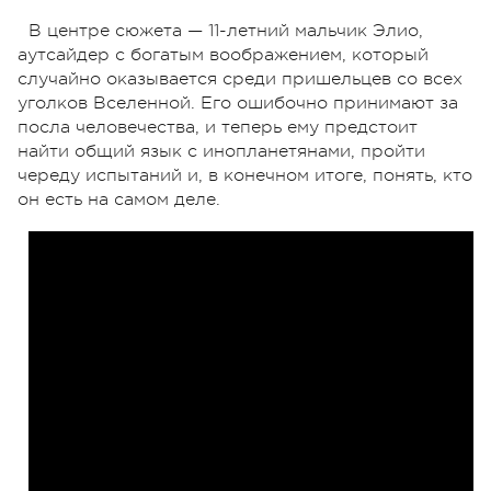
В центре сюжета — 11-летний мальчик Элио,
аутсайдер с богатым воображением, который
случайно оказывается среди пришельцев со всех
уголков Вселенной. Его ошибочно принимают за
посла человечества, и теперь ему предстоит
найти общий язык с инопланетянами, пройти
череду испытаний и, в конечном итоге, понять, кто
он есть на самом деле.