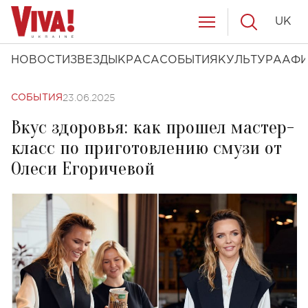
UK
НОВОСТИ
ЗВЕЗДЫ
КРАСА
СОБЫТИЯ
КУЛЬТУРА
АФ
23.06.2025
СОБЫТИЯ
Вкус здоровья: как прошел мастер-
класс по приготовлению смузи от
Олеси Егоричевой