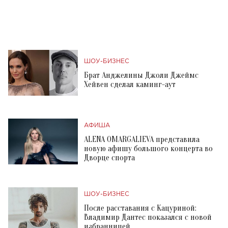
ШОУ-БИЗНЕС
Брат Анджелины Джоли Джеймс
Хейвен сделал каминг-аут
АФИША
ALENA OMARGALIEVA представила
новую афишу большого концерта во
Дворце спорта
ШОУ-БИЗНЕС
После расставания с Кацуриной:
Владимир Дантес показался с новой
избранницей