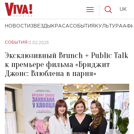
UK
НОВОСТИ
ЗВЕЗДЫ
КРАСА
СОБЫТИЯ
КУЛЬТУРА
АФ
13.02.2025
СОБЫТИЯ
Эксклюзивный Brunch + Public Talk
к премьере фильма «Бриджит
Джонс: Влюблена в парня»