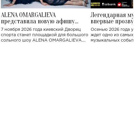
ALENA OMARGALIEVA
Легендарная м
представила новую афишу
впервые прозву
большого концерта во Дворце
Украине: где со
7 ноября 2026 года киевский Дворец
Осенью 2026 года у
спорта
спорта станет площадкой для большого
ждет одно из самы
сольного шоу ALENA OMARGALIEVA.
музыкальных событ
Концерт получил символичное название
«Не пьяная — влюбленная».