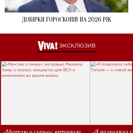
ДОБІРКИ ГОРОСКОПІВ НА 2026 РІК
ЭКСКЛЮЗИВ
«Мечтаю о семье»: интервью
«Я позволила 