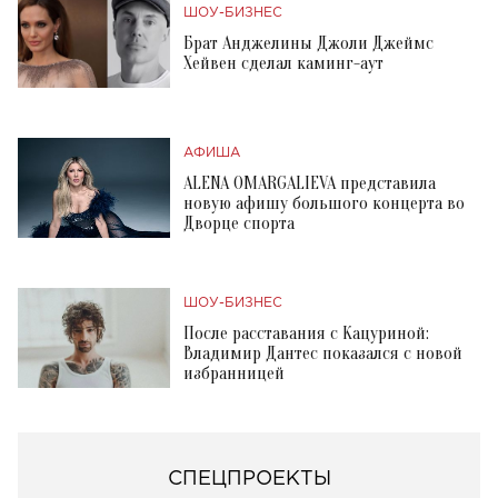
ШОУ-БИЗНЕС
Брат Анджелины Джоли Джеймс
Хейвен сделал каминг-аут
АФИША
ALENA OMARGALIEVA представила
новую афишу большого концерта во
Дворце спорта
ШОУ-БИЗНЕС
После расставания с Кацуриной:
Владимир Дантес показался с новой
избранницей
СПЕЦПРОЕКТЫ