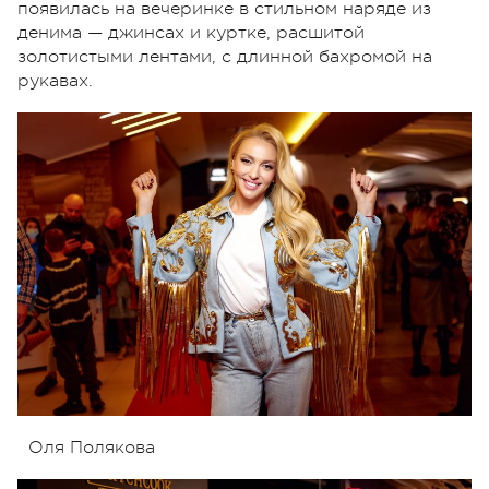
появилась на вечеринке в стильном наряде из
денима — джинсах и куртке, расшитой
золотистыми лентами, с длинной бахромой на
рукавах.
Оля Полякова