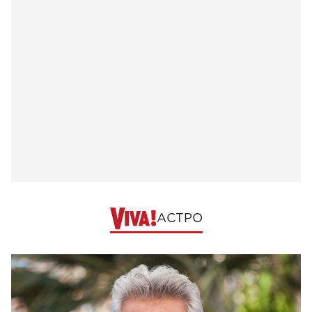
АСТРО