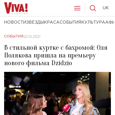
UK
НОВОСТИ
ЗВЕЗДЫ
КРАСА
СОБЫТИЯ
КУЛЬТУРА
АФ
22.10.2021
СОБЫТИЯ
В стильной куртке с бахромой: Оля
Полякова пришла на премьеру
нового фильма Dzidzio