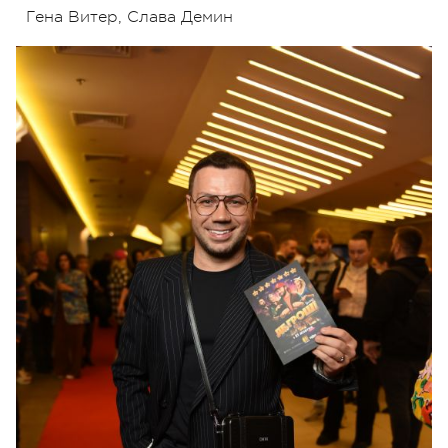
Гена Витер
, Слава Демин