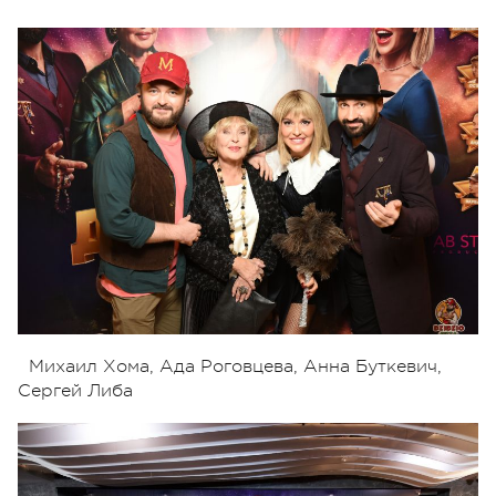
Михаил Хома, Ада Роговцева, Анна Буткевич,
Сергей Либа