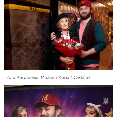
Ада Роговцева, Михаил Хома (Dzidzio)