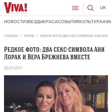
UK
НОВОСТИ
ЗВЕЗДЫ
КРАСА
СОБЫТИЯ
КУЛЬТУРА
АФ
ГЛАВНАЯ
АРХИВ
РЕДКОЕ ФОТО: ДВА СЕКС-СИМВОЛА АНИ ЛОРАК
Редкое фото: два секс-символа Ани
Лорак и Вера Брежнева вместе
30.07.2017