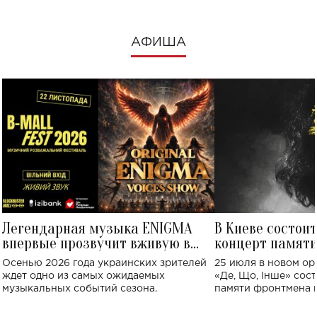
АФИША
Легендарная музыка ENIGMA
В Киеве состои
впервые прозвучит вживую в
концерт памят
Украине: где состоится концерт
Клименко: более
Осенью 2026 года украинских зрителей
25 июля в новом op
исполнят песн
ждет одно из самых ожидаемых
«Де, Що, Інше» сос
музыкальных событий сезона.
памяти фронтмена
Михаила Клименко. 
особенный музыкал