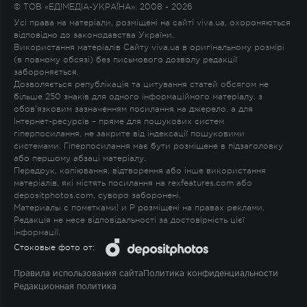
© ТОВ «ЕДІМЕДІА-УКРАЇНА», 2008 - 2026
Усі права на матеріали, розміщені на сайті viva.ua, охороняються
відповідно до законодавства України.
Використання матеріалів Сайту viva.ua в оригінальному розмірі
(в повному обсязі) без письмового дозволу редакції
забороняється.
Дозволяється републікація та цитування статей обсягом не
більше 250 знаків для одного інформаційного матеріалу, з
обов'язковим зазначенням посилання на джерело, а для
Інтернет-ресурсів – пряме для пошукових систем
гіперпосилання, не закрите від індексації пошуковими
системами. Гіперпосилання має бути розміщене в підзаголовку
або першому абзаці матеріалу.
Передрук, копіювання, відтворення або інше використання
матеріалів, які містять посилання на rexfeatures.com або
depositphotos.com, суворо заборонені.
Материалы с пометками
!
и
P
розміщені на правах реклами.
Редакція не несе відповідальності за достовірність цієї
інформації.
Стоковые фото от:
Правила использования сайта
Политика конфиденциальности
Редакционная политика