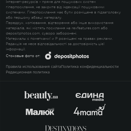
Інтернет-ресурсів – пряме для пошукових систем
гіперпосилання, не закрите від індексації пошуковими
системами. Гіперпосилання має бути розміщене в підзаголовку
або першому абзаці матеріалу.
Передрук, копіювання, відтворення або інше використання
матеріалів, які містять посилання на rexfeatures.com або
depositphotos.com, суворо заборонені.
Материалы с пометками
!
и
P
розміщені на правах реклами.
Редакція не несе відповідальності за достовірність цієї
інформації.
Стоковые фото от:
Правила использования сайта
Политика конфиденциальности
Редакционная политика