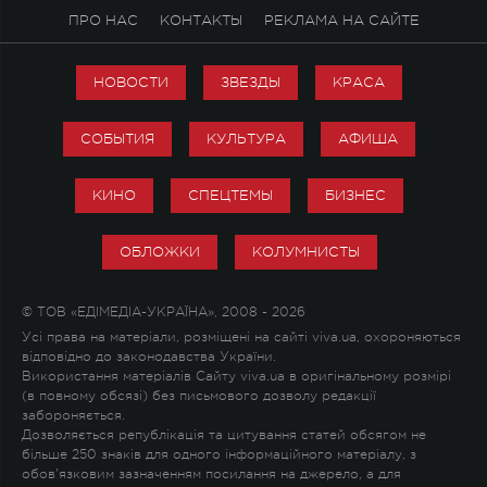
ПРО НАС
КОНТАКТЫ
РЕКЛАМА НА САЙТЕ
НОВОСТИ
ЗВЕЗДЫ
КРАСА
СОБЫТИЯ
КУЛЬТУРА
АФИША
КИНО
СПЕЦТЕМЫ
БИЗНЕС
ОБЛОЖКИ
КОЛУМНИСТЫ
© ТОВ «ЕДІМЕДІА-УКРАЇНА», 2008 - 2026
Усі права на матеріали, розміщені на сайті viva.ua, охороняються
відповідно до законодавства України.
Використання матеріалів Сайту viva.ua в оригінальному розмірі
(в повному обсязі) без письмового дозволу редакції
забороняється.
Дозволяється републікація та цитування статей обсягом не
більше 250 знаків для одного інформаційного матеріалу, з
обов'язковим зазначенням посилання на джерело, а для