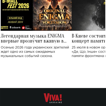
Легендарная музыка ENIGMA
В Киеве состои
впервые прозвучит вживую в
концерт памят
Украине: где состоится концерт
Клименко: более
Осенью 2026 года украинских зрителей
25 июля в новом op
исполнят песн
ждет одно из самых ожидаемых
«Де, Що, Інше» сос
музыкальных событий сезона.
памяти фронтмена
Михаила Клименко. 
особенный музыкал
посвященный артист
стало символом ис
настоящей любви.