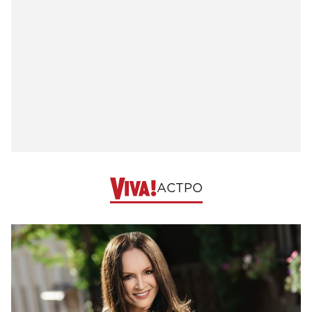
АСТРО