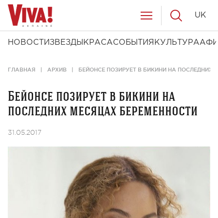
UK
НОВОСТИ
ЗВЕЗДЫ
КРАСА
СОБЫТИЯ
КУЛЬТУРА
АФ
ГЛАВНАЯ
АРХИВ
БЕЙОНСЕ ПОЗИРУЕТ В БИКИНИ НА ПОСЛЕДНИХ 
Бейонсе позирует в бикини на
последних месяцах беременности
31.05.2017