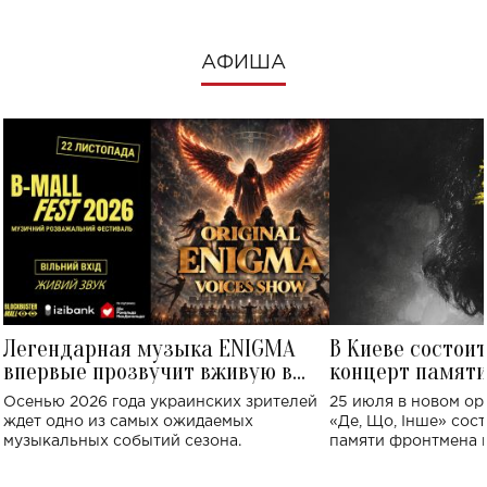
АФИША
Легендарная музыка ENIGMA
В Киеве состои
впервые прозвучит вживую в
концерт памят
Украине: где состоится концерт
Клименко: более
Осенью 2026 года украинских зрителей
25 июля в новом op
исполнят песн
ждет одно из самых ожидаемых
«Де, Що, Інше» сос
музыкальных событий сезона.
памяти фронтмена
Михаила Клименко. 
особенный музыкал