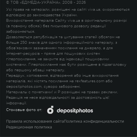
© ТОВ «ЕДІМЕДІА-УКРАЇНА», 2008 - 2026
Усі права на матеріали, розміщені на сайті viva.ua, охороняються
відповідно до законодавства України.
Використання матеріалів Сайту viva.ua в оригінальному розмірі
(в повному обсязі) без письмового дозволу редакції
забороняється.
Дозволяється републікація та цитування статей обсягом не
більше 250 знаків для одного інформаційного матеріалу, з
обов'язковим зазначенням посилання на джерело, а для
Інтернет-ресурсів – пряме для пошукових систем
гіперпосилання, не закрите від індексації пошуковими
системами. Гіперпосилання має бути розміщене в підзаголовку
або першому абзаці матеріалу.
Передрук, копіювання, відтворення або інше використання
матеріалів, які містять посилання на rexfeatures.com або
depositphotos.com, суворо заборонені.
Материалы с пометками
!
и
P
розміщені на правах реклами.
Редакція не несе відповідальності за достовірність цієї
інформації.
Стоковые фото от:
Правила использования сайта
Политика конфиденциальности
Редакционная политика