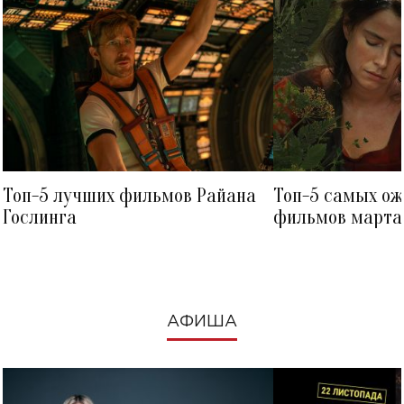
Топ-5 лучших фильмов Райана
Топ-5 самых о
Гослинга
фильмов марта 
посмотреть в к
АФИША