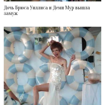
Дочь Брюса Уиллиса и Деми Мур вышла
замуж