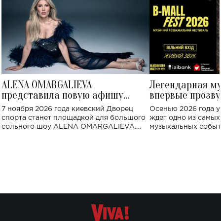
ALENA OMARGALIEVA
Легендарная м
представила новую афишу
впервые прозву
большого концерта во Дворце
Украине: где со
7 ноября 2026 года киевский Дворец
Осенью 2026 года у
спорта
спорта станет площадкой для большого
ждет одно из самы
сольного шоу ALENA OMARGALIEVA.
музыкальных событ
Концерт получил символичное название
«Не пьяная — влюбленная».