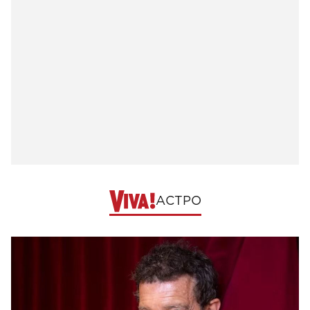
АСТРО