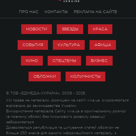
ПРО НАС
КОНТАКТЫ
РЕКЛАМА НА САЙТЕ
НОВОСТИ
ЗВЕЗДЫ
КРАСА
СОБЫТИЯ
КУЛЬТУРА
АФИША
КИНО
СПЕЦТЕМЫ
БИЗНЕС
ОБЛОЖКИ
КОЛУМНИСТЫ
© ТОВ «ЕДІМЕДІА-УКРАЇНА», 2008 - 2026
Усі права на матеріали, розміщені на сайті viva.ua, охороняються
відповідно до законодавства України.
Використання матеріалів Сайту viva.ua в оригінальному розмірі
(в повному обсязі) без письмового дозволу редакції
забороняється.
Дозволяється републікація та цитування статей обсягом не
більше 250 знаків для одного інформаційного матеріалу, з