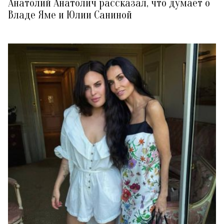
Анатолий Анатолич рассказал, что думает о
Владе Яме и Юлии Саниной