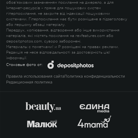
обов'язковим зазначенням посилання на джерело, а для
Інтернет-ресурсів – пряме для пошукових систем
гіперпосилання, не закрите від індексації пошуковими
системами. Гіперпосилання має бути розміщене в підзаголовку
або першому абзаці матеріалу.
Передрук, копіювання, відтворення або інше використання
матеріалів, які містять посилання на rexfeatures.com або
depositphotos.com, суворо заборонені.
Материалы с пометками
!
и
P
розміщені на правах реклами.
Редакція не несе відповідальності за достовірність цієї
інформації.
Стоковые фото от:
Правила использования сайта
Политика конфиденциальности
Редакционная политика