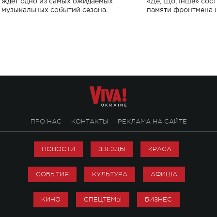
ждет одно из самых ожидаемых
«Де, Що, Інше» сос
музыкальных событий сезона.
памяти фронтмена
Михаила Клименко. 
особенный музыкал
посвященный артист
стало символом ис
настоящей любви.
ПРО НАС
КОНТАКТЫ
РЕКЛАМА НА САЙТЕ
НОВОСТИ
ЗВЕЗДЫ
КРАСА
СОБЫТИЯ
КУЛЬТУРА
АФИША
КИНО
СПЕЦТЕМЫ
БИЗНЕС