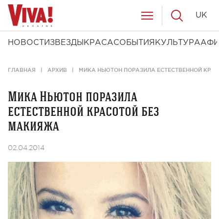
UK
НОВОСТИ
ЗВЕЗДЫ
КРАСА
СОБЫТИЯ
КУЛЬТУРА
АФ
ГЛАВНАЯ
АРХИВ
МИКА НЬЮТОН ПОРАЗИЛА ЕСТЕСТВЕННОЙ КРА
Мика Ньютон поразила
естественной красотой без
макияжа
02.04.2014