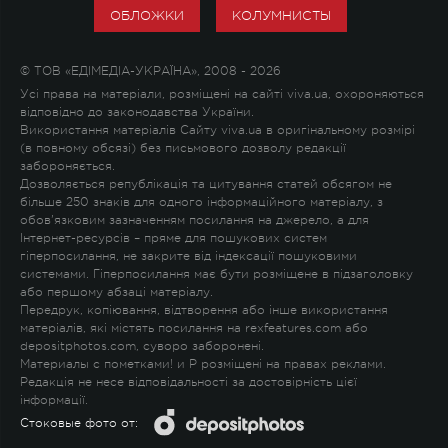
ОБЛОЖКИ
КОЛУМНИСТЫ
© ТОВ «ЕДІМЕДІА-УКРАЇНА», 2008 - 2026
Усі права на матеріали, розміщені на сайті viva.ua, охороняються
відповідно до законодавства України.
Використання матеріалів Сайту viva.ua в оригінальному розмірі
(в повному обсязі) без письмового дозволу редакції
забороняється.
Дозволяється републікація та цитування статей обсягом не
більше 250 знаків для одного інформаційного матеріалу, з
обов'язковим зазначенням посилання на джерело, а для
Інтернет-ресурсів – пряме для пошукових систем
гіперпосилання, не закрите від індексації пошуковими
системами. Гіперпосилання має бути розміщене в підзаголовку
або першому абзаці матеріалу.
Передрук, копіювання, відтворення або інше використання
матеріалів, які містять посилання на rexfeatures.com або
depositphotos.com, суворо заборонені.
Материалы с пометками
!
и
P
розміщені на правах реклами.
Редакція не несе відповідальності за достовірність цієї
інформації.
Стоковые фото от: