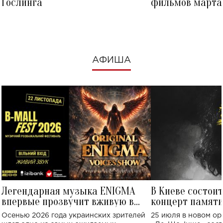
Гослинга
фильмов марта 
посмотреть в к
АФИША
Легендарная музыка ENIGMA
В Киеве состои
впервые прозвучит вживую в
концерт памят
Украине: где состоится концерт
Клименко: более
Осенью 2026 года украинских зрителей
25 июля в новом op
исполнят песн