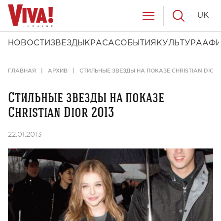
UK
НОВОСТИ
ЗВЕЗДЫ
КРАСА
СОБЫТИЯ
КУЛЬТУРА
АФ
ГЛАВНАЯ
АРХИВ
СТИЛЬНЫЕ ЗВЕЗДЫ НА ПОКАЗЕ CHRISTIAN DIOR 
Стильные звезды на показе
Christian Dior 2013
22.01.2013