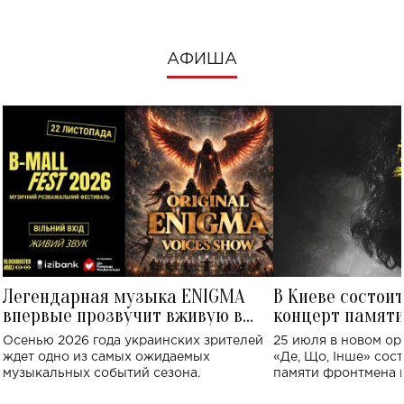
АФИША
Легендарная музыка ENIGMA
В Киеве состои
впервые прозвучит вживую в
концерт памят
Украине: где состоится концерт
Клименко: более
Осенью 2026 года украинских зрителей
25 июля в новом op
исполнят песн
ждет одно из самых ожидаемых
«Де, Що, Інше» сос
музыкальных событий сезона.
памяти фронтмена
Михаила Клименко. 