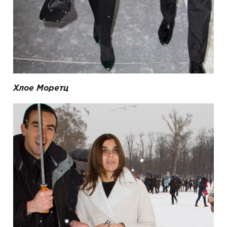
Хлое Моретц