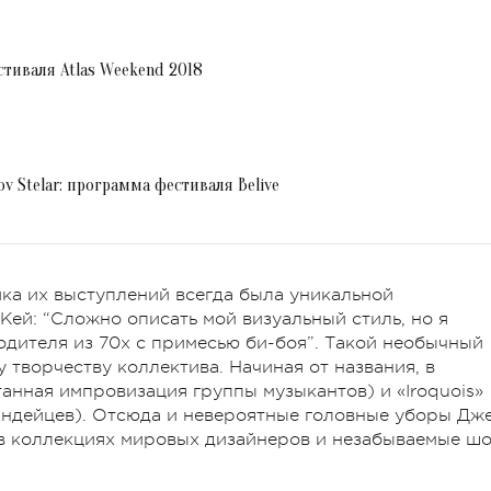
стиваля Atlas Weekend 2018
ov Stelar: программа фестиваля Belive
ика их выступлений всегда была уникальной
Кей: “Сложно описать мой визуальный стиль, но я
одителя из 70х c примесью би-боя”. Такой необычный
 творчеству коллектива. Начиная от названия, в
анная импровизация группы музыкантов) и «Iroquois»
индейцев). Отсюда и невероятные головные уборы Дж
 в коллекциях мировых дизайнеров и незабываемые ш