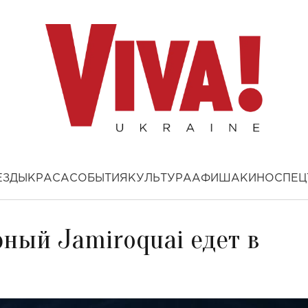
ЕЗДЫ
КРАСА
СОБЫТИЯ
КУЛЬТУРА
АФИША
КИНО
СПЕЦ
ный Jamiroquai едет в