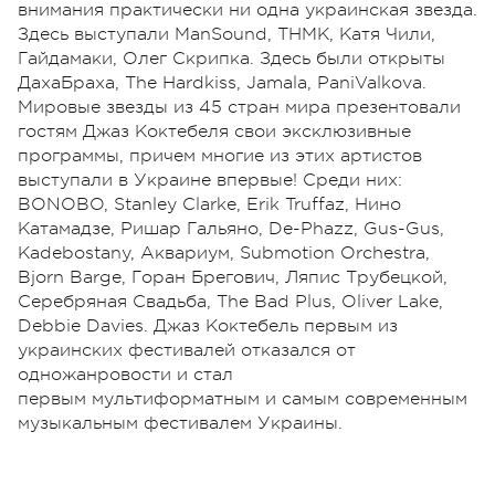
внимания практически ни одна украинская звезда.
Здесь выступали ManSound, ТНМК, Катя Чили,
Гайдамаки, Олег Скрипка. Здесь были открыты
ДахаБраха, The Hardkiss, Jamala, PaniValkova.
Мировые звезды из 45 стран мира презентовали
гостям Джаз Коктебеля свои эксклюзивные
программы, причем многие из этих артистов
выступали в Украине впервые! Среди них:
BONOBO, Stanley Clarke, Erik Truffaz, Нино
Катамадзе, Ришар Гальяно, De-Phazz, Gus-Gus,
Kadebostany, Аквариум, Submotion Orchestra,
Bjorn Barge, Горан Брегович, Ляпис Трубецкой,
Серебряная Свадьба, The Bad Plus, Oliver Lake,
Debbie Davies. Джаз Коктебель первым из
украинских фестивалей отказался от
одножанровости и стал
первым мультиформатным и самым современным
музыкальным фестивалем Украины.