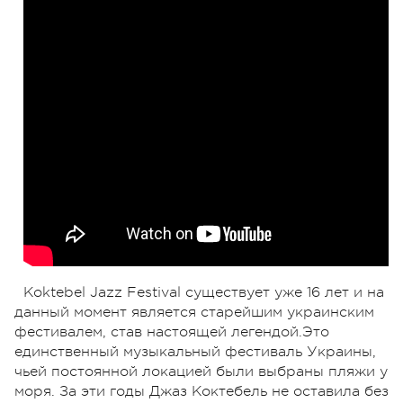
Koktebel Jazz Festival существует уже 16 лет и на
данный момент является старейшим украинским
фестивалем, став настоящей легендой.Это
единственный музыкальный фестиваль Украины,
чьей постоянной локацией были выбраны пляжи у
моря. За эти годы Джаз Коктебель не оставила без