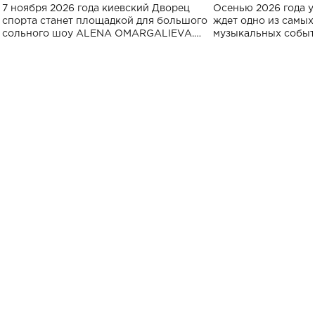
большого концерта во Дворце
Украине: где со
7 ноября 2026 года киевский Дворец
Осенью 2026 года у
спорта
спорта станет площадкой для большого
ждет одно из самы
сольного шоу ALENA OMARGALIEVA.
музыкальных событ
Концерт получил символичное название
«Не пьяная — влюбленная».