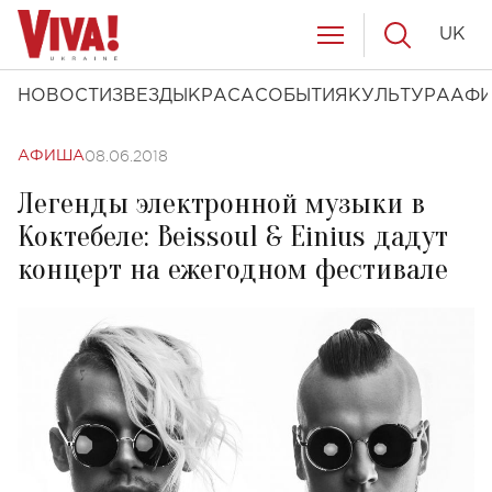
UK
НОВОСТИ
ЗВЕЗДЫ
КРАСА
СОБЫТИЯ
КУЛЬТУРА
АФ
08.06.2018
АФИША
Легенды электронной музыки в
Коктебеле: Beissoul & Einius дадут
концерт на ежегодном фестивале