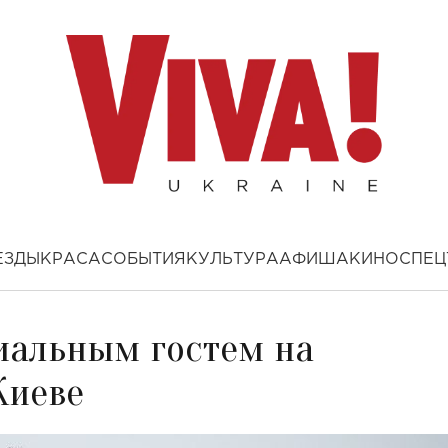
ЕЗДЫ
КРАСА
СОБЫТИЯ
КУЛЬТУРА
АФИША
КИНО
СПЕЦ
циальным гостем на
Киеве