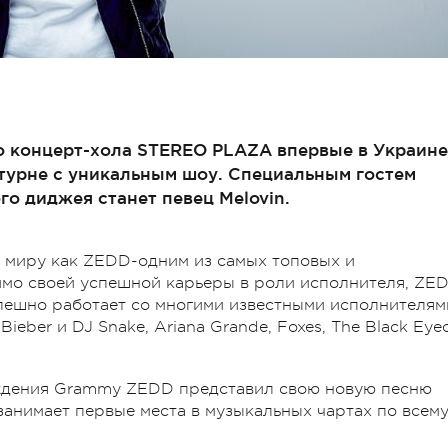
го концерт-хола STEREO PLAZA впервые в Украине
 турне с уникальным шоу. Специальным гостем
го диджея станет певец Melovin.
н миру как ZEDD-одним из самых топовых и
мо своей успешной карьеры в роли исполнителя, ZE
пешно работает со многими известными исполнителям
Bieber и DJ Snake, Ariana Grande, Foxes, The Black Eye
аждения Grammy ZEDD представил свою новую песню
 занимает первые места в музыкальных чартах по всем