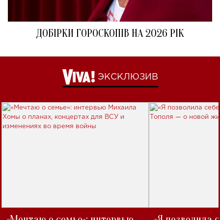
ДОБІРКИ ГОРОСКОПІВ НА 2026 РІК
ЭКСКЛЮЗИВ
«Мечтаю о семье»: интервью
«Я позволила 