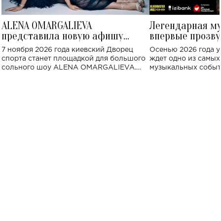
ALENA OMARGALIEVA
Легендарная м
представила новую афишу
впервые прозву
большого концерта во Дворце
Украине: где со
7 ноября 2026 года киевский Дворец
Осенью 2026 года у
спорта
спорта станет площадкой для большого
ждет одно из самы
сольного шоу ALENA OMARGALIEVA.
музыкальных событ
Концерт получил символичное название
«Не пьяная — влюбленная».