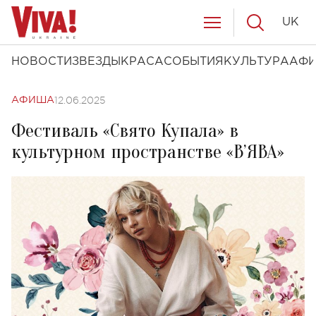
UK
НОВОСТИ
ЗВЕЗДЫ
КРАСА
СОБЫТИЯ
КУЛЬТУРА
АФ
12.06.2025
АФИША
Фестиваль «Свято Купала» в
культурном пространстве «В’ЯВА»