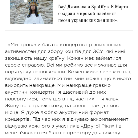
Вау! Джамала и Spotify к 8 Марта
создали мировой плейлист
песен украинских женщин-
артисток
«Ми провели багато концертів і різних інших
активностей для збору коштів для ЗСУ, які нині
захищають нашу країну. Кожен має займатися
своєю справою. Всі ми робимо все можливе для
порятунку нашої країни. Кожен живе своє життя і,
відповідно, займається тим, чим може і що в нього
виходить найкраще. Ми найкраще граємо
акустичні концерти і я щасливий до них
повернутися, тому що в під час них
– я живу.
Живу по-справжньому, на сцені – там, де моє
місце. Я дуже люблю акустичний формат
концертів. Під час них я відчуваю аккомпанемент,
відчуваю кожного з учасників «Другої Ріки» і в
мене з’являється більше простору для вокалу.