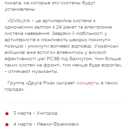
пикапа, на которые эти системы будут
установлены.
«SIVALKA – це артилерійна система з
одночасним залпом з 24 ракет та електронна
система наведення. Завдяки її мобільності у
артилеристів є можливість швидко покинути
позицію і уникнути вогневої відповіді. Українські
військові вже встигли впевнитись у високій
ефективності цієї РСЗВ під Бахмутом. Чим більше
таких систем на фронті, тим менше буде ворогів»,
– отмечают музыканты.
Группа «Друга Ріка» сыграет
концерты
в таких
городах:
3 марта – Ужгород
4 марта – Ивано-Франковск