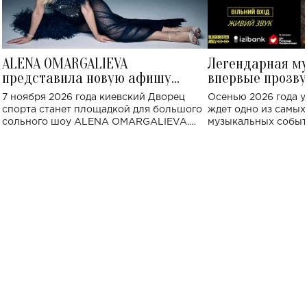
ALENA OMARGALIEVA
Легендарная м
представила новую афишу
впервые прозву
большого концерта во Дворце
Украине: где со
7 ноября 2026 года киевский Дворец
Осенью 2026 года у
спорта
спорта станет площадкой для большого
ждет одно из самы
сольного шоу ALENA OMARGALIEVA.
музыкальных событ
Концерт получил символичное название
«Не пьяная — влюбленная».