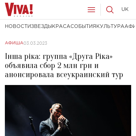
UK
НОВОСТИ
ЗВЕЗДЫ
КРАСА
СОБЫТИЯ
КУЛЬТУРА
АФ
03.03.2023
АФИША
Інша ріка: группа «Друга Ріка»
объявила сбор 2 млн грн и
анонсировала всеукраинский тур