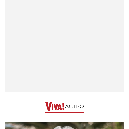
АСТРО