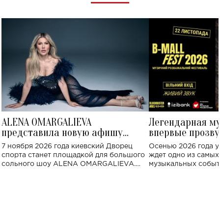
ALENA OMARGALIEVA
Легендарная м
представила новую афишу
впервые прозву
большого концерта во Дворце
Украине: где со
7 ноября 2026 года киевский Дворец
Осенью 2026 года у
спорта
спорта станет площадкой для большого
ждет одно из самы
сольного шоу ALENA OMARGALIEVA.
музыкальных событ
Концерт получил символичное название
«Не пьяная — влюбленная».