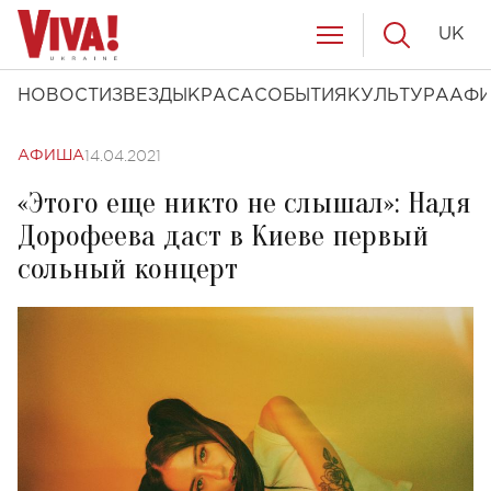
UK
НОВОСТИ
ЗВЕЗДЫ
КРАСА
СОБЫТИЯ
КУЛЬТУРА
АФ
14.04.2021
АФИША
«Этого еще никто не слышал»: Надя
Дорофеева даст в Киеве первый
сольный концерт