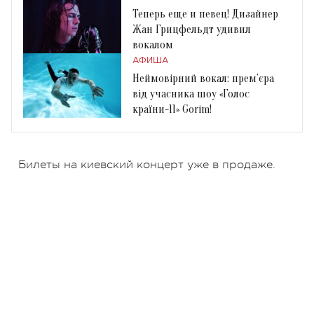
Теперь еще и певец! Дизайнер
Жан Грицфельдт удивил
вокалом
АФИША
Неймовірний вокал: прем’єра
від учасника шоу «Голос
країни-11» Gorim!
Билеты на киевский концерт уже в продаже.