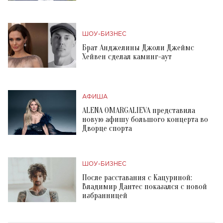
ШОУ-БИЗНЕС
Брат Анджелины Джоли Джеймс
Хейвен сделал каминг-аут
АФИША
ALENA OMARGALIEVA представила
новую афишу большого концерта во
Дворце спорта
ШОУ-БИЗНЕС
После расставания с Кацуриной:
Владимир Дантес показался с новой
избранницей