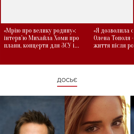
«Мрію про велику родину»:
«Я дозволила с
інтерв'ю Михайла Хоми про
Олена Тополя 
плани, концерти для ЗСУ і
життя після р
зміни під час війни
ДОСЬЄ