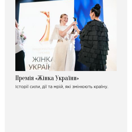
Премія «Жінка України»
Історії сили, дії та мрій, які змінюють країну.