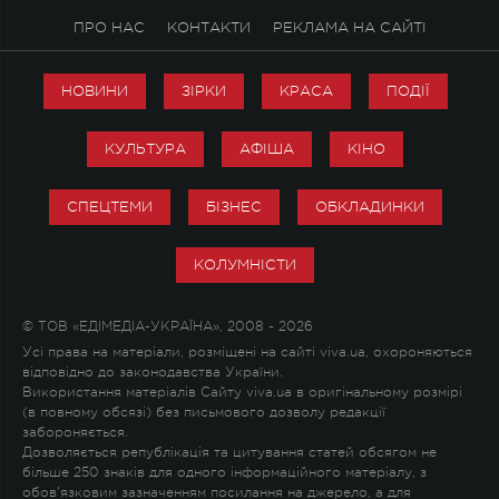
ПРО НАС
КОНТАКТИ
РЕКЛАМА НА САЙТІ
НОВИНИ
ЗІРКИ
КРАСА
ПОДІЇ
КУЛЬТУРА
АФІША
КІНО
СПЕЦТЕМИ
БІЗНЕС
ОБКЛАДИНКИ
КОЛУМНІСТИ
© ТОВ «ЕДІМЕДІА-УКРАЇНА», 2008 - 2026
Усі права на матеріали, розміщені на сайті viva.ua, охороняються
відповідно до законодавства України.
Використання матеріалів Сайту viva.ua в оригінальному розмірі
(в повному обсязі) без письмового дозволу редакції
забороняється.
Дозволяється републікація та цитування статей обсягом не
більше 250 знаків для одного інформаційного матеріалу, з
обов'язковим зазначенням посилання на джерело, а для