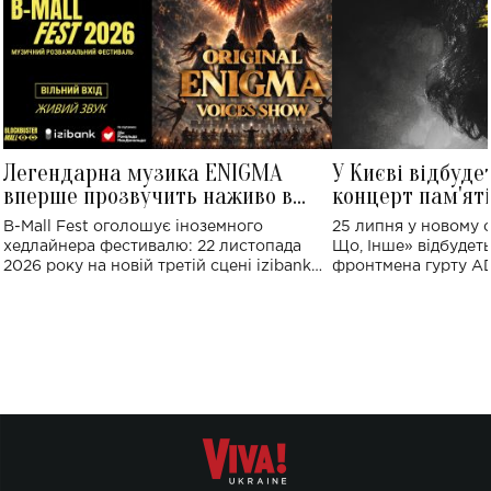
Легендарна музика ENIGMA
У Києві відбуде
вперше прозвучить наживо в
концерт пам'ят
Україні: де відбудеться концерт
Клименка: понад
B-Mall Fest оголошує іноземного
25 липня у новому o
виконають пісн
хедлайнера фестивалю: 22 листопада
Що, Інше» відбудеть
2026 року на новій третій сцені izibank
фронтмена гурту A
stage відбудеться українська прем'єра
Клименка. Це буде 
ENIGMA VOICES' ORIGINAL LIVE SHOW.
вечір, присвячений 
творчість стала си
справжньої любові д