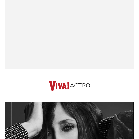
АСТРО