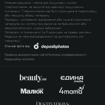
Інтернет-ресурсів – пряме для пошукових систем
гіперпосилання, не закрите від індексації пошуковими
системами. Гіперпосилання має бути розміщене в підзаголовку
або першому абзаці матеріалу.
Передрук, копіювання, відтворення або інше використання
матеріалів, які містять посилання на rexfeatures.com або
depositphotos.com, суворо заборонені.
Матеріали із позначками
!
та
P
розміщені на правах реклами.
Редакція не несе відповідальності за достовірність цієї
інформації.
Стокові фото від:
Правила використання сайту
Політика конфіденційності
Редакційна політика