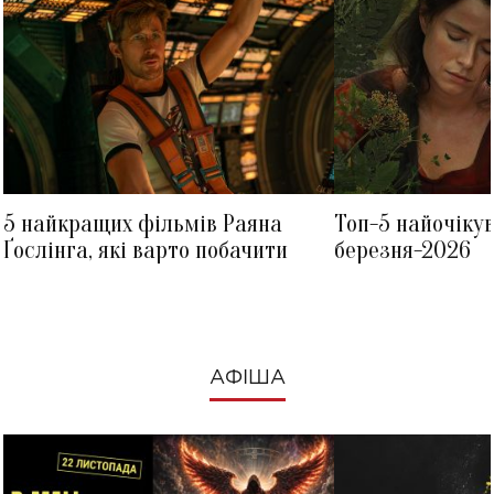
5 найкращих фільмів Раяна
Топ-5 найочіку
Ґослінга, які варто побачити
березня-2026
АФІША