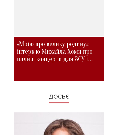
«Мрію про велику родину»:
інтерв'ю Михайла Хоми про
плани, концерти для ЗСУ і
зміни під час війни
ДОСЬЄ