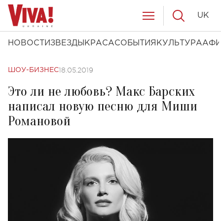
UK
НОВОСТИ
ЗВЕЗДЫ
КРАСА
СОБЫТИЯ
КУЛЬТУРА
АФ
18.05.2019
ШОУ-БИЗНЕС
Это ли не любовь? Макс Барских
написал новую песню для Миши
Романовой