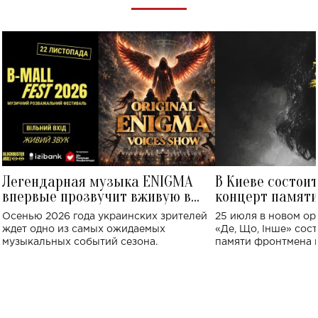
Легендарная музыка ENIGMA
В Киеве состои
впервые прозвучит вживую в
концерт памят
Украине: где состоится концерт
Клименко: более
Осенью 2026 года украинских зрителей
25 июля в новом op
исполнят песн
ждет одно из самых ожидаемых
«Де, Що, Інше» сос
музыкальных событий сезона.
памяти фронтмена
Михаила Клименко. 
особенный музыкал
посвященный артист
стало символом ис
настоящей любви.