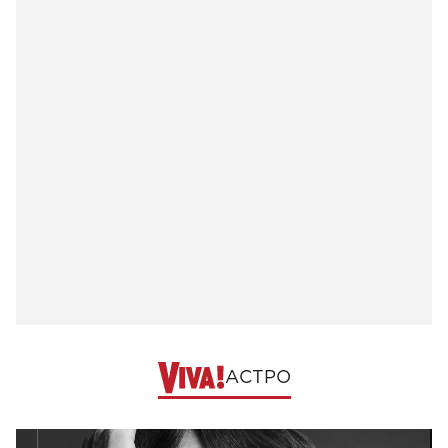
АСТРО