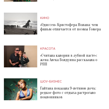
КИНО
«Одиссея» Кристофера Нолана: чем
фильм отличается от поэмы Гомера
КРАСОТА
«Считала калории в зубной пасте»:
жена Алека Болдуина рассказала о
РПП
ШОУ-БИЗНЕС
Гайтана показала 9-летнюю дочь:
редкое фото с отдыха растрогало
поклонников