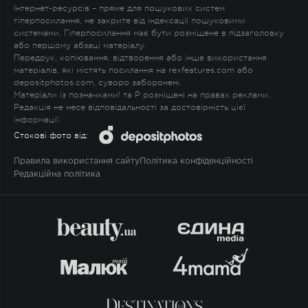
Інтернет-ресурсів – пряме для пошукових систем
гіперпосилання, не закрите від індексації пошуковими
системами. Гіперпосилання має бути розміщене в підзаголовку
або першому абзаці матеріалу.
Передрук, копіювання, відтворення або інше використання
матеріалів, які містять посилання на rexfeatures.com або
depositphotos.com, суворо заборонені.
Матеріали із позначками
!
та
P
розміщені на правах реклами.
Редакція не несе відповідальності за достовірність цієї
інформації.
Стокові фото від:
Правила використання сайту
Політика конфіденційності
Редакційна політика