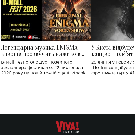
Легендарна музика ENIGMA
У Києві відбуде
вперше прозвучить наживо в
концерт пам'ят
Україні: де відбудеться концерт
Клименка: понад
B-Mall Fest оголошує іноземного
25 липня у новому o
виконають пісн
хедлайнера фестивалю: 22 листопада
Що, Інше» відбудеть
2026 року на новій третій сцені izibank
фронтмена гурту A
stage відбудеться українська прем'єра
Клименка. Це буде 
ENIGMA VOICES' ORIGINAL LIVE SHOW.
вечір, присвячений 
творчість стала си
справжньої любові д