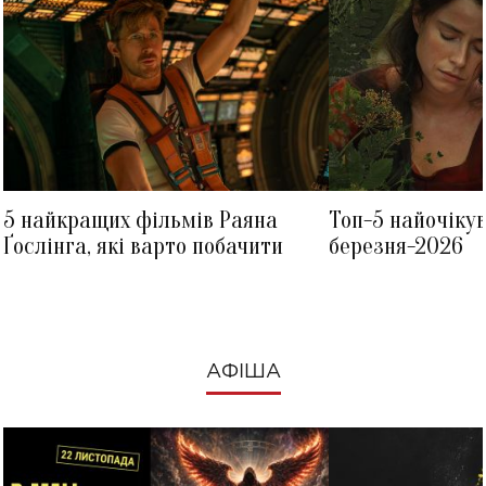
5 найкращих фільмів Раяна
Топ-5 найочіку
Ґослінга, які варто побачити
березня-2026
АФІША