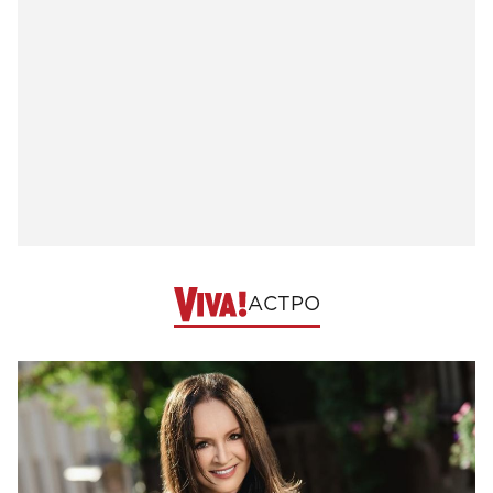
АСТРО