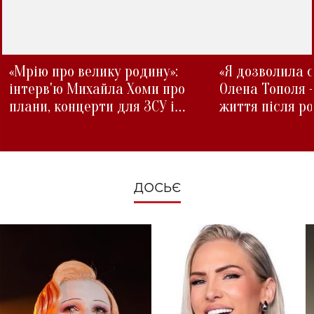
«Мрію про велику родину»:
«Я дозволила с
інтерв'ю Михайла Хоми про
Олена Тополя 
плани, концерти для ЗСУ і
життя після р
зміни під час війни
ДОСЬЄ