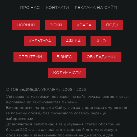
ПРО НАС
КОНТАКТИ
РЕКЛАМА НА САЙТІ
НОВИНИ
ЗІРКИ
КРАСА
ПОДІЇ
КУЛЬТУРА
АФІША
КІНО
СПЕЦТЕМИ
БІЗНЕС
ОБКЛАДИНКИ
КОЛУМНІСТИ
© ТОВ «ЕДІМЕДІА-УКРАЇНА», 2008 - 2026
Усі права на матеріали, розміщені на сайті viva.ua, охороняються
відповідно до законодавства України.
Використання матеріалів Сайту viva.ua в оригінальному розмірі
(в повному обсязі) без письмового дозволу редакції
забороняється.
Дозволяється републікація та цитування статей обсягом не
більше 250 знаків для одного інформаційного матеріалу, з
обов'язковим зазначенням посилання на джерело, а для