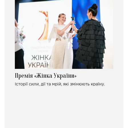
Премія «Жінка України»
Історії сили, дії та мрій, які змінюють країну.