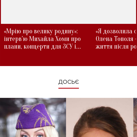
«Мрію про велику родину»:
«Я дозволила с
інтерв'ю Михайла Хоми про
Олена Тополя 
плани, концерти для ЗСУ і
життя після р
зміни під час війни
ДОСЬЄ