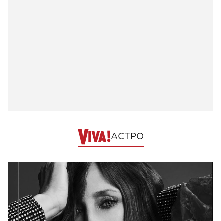
АСТРО