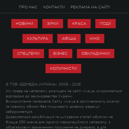
ПРО НАС
КОНТАКТИ
РЕКЛАМА НА САЙТІ
НОВИНИ
ЗІРКИ
КРАСА
ПОДІЇ
КУЛЬТУРА
АФІША
КІНО
СПЕЦТЕМИ
БІЗНЕС
ОБКЛАДИНКИ
КОЛУМНІСТИ
© ТОВ «ЕДІМЕДІА-УКРАЇНА», 2008 - 2026
Усі права на матеріали, розміщені на сайті viva.ua, охороняються
відповідно до законодавства України.
Використання матеріалів Сайту viva.ua в оригінальному розмірі
(в повному обсязі) без письмового дозволу редакції
забороняється.
Дозволяється републікація та цитування статей обсягом не
більше 250 знаків для одного інформаційного матеріалу, з
обов'язковим зазначенням посилання на джерело, а для