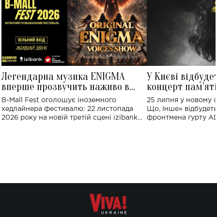
Легендарна музика ENIGMA
У Києві відбуде
вперше прозвучить наживо в
концерт пам'ят
Україні: де відбудеться концерт
Клименка: понад
B-Mall Fest оголошує іноземного
25 липня у новому o
виконають пісн
хедлайнера фестивалю: 22 листопада
Що, Інше» відбудеть
2026 року на новій третій сцені izibank
фронтмена гурту A
stage відбудеться українська прем'єра
Клименка. Це буде 
ENIGMA VOICES' ORIGINAL LIVE SHOW.
вечір, присвячений 
творчість стала си
справжньої любові д