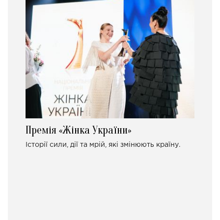
Премія «Жінка України»
Історії сили, дії та мрій, які змінюють країну.