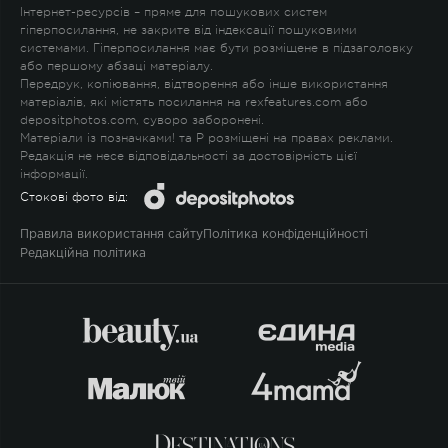
Інтернет-ресурсів – пряме для пошукових систем
гіперпосилання, не закрите від індексації пошуковими
системами. Гіперпосилання має бути розміщене в підзаголовку
або першому абзаці матеріалу.
Передрук, копіювання, відтворення або інше використання
матеріалів, які містять посилання на rexfeatures.com або
depositphotos.com, суворо заборонені.
Матеріали із позначками
!
та
P
розміщені на правах реклами.
Редакція не несе відповідальності за достовірність цієї
інформації.
Стокові фото від:
Правила використання сайту
Політика конфіденційності
Редакційна політика