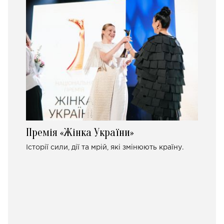
Премія «Жінка України»
Історії сили, дії та мрій, які змінюють країну.