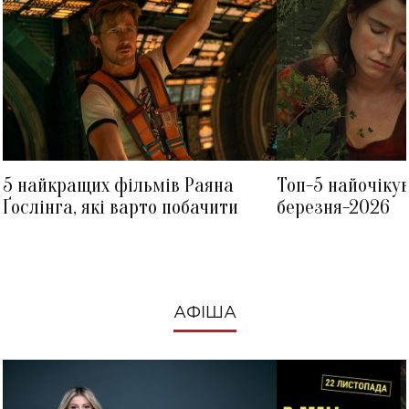
5 найкращих фільмів Раяна
Топ-5 найочіку
Ґослінга, які варто побачити
березня-2026
АФІША