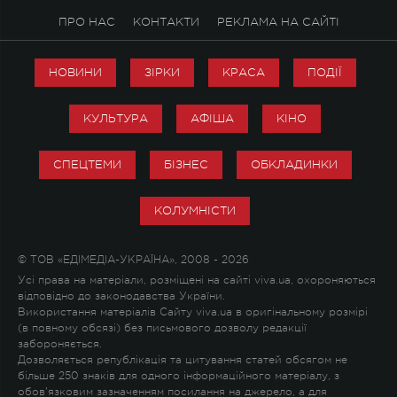
ПРО НАС
КОНТАКТИ
РЕКЛАМА НА САЙТІ
НОВИНИ
ЗІРКИ
КРАСА
ПОДІЇ
КУЛЬТУРА
АФІША
КІНО
СПЕЦТЕМИ
БІЗНЕС
ОБКЛАДИНКИ
КОЛУМНІСТИ
© ТОВ «ЕДІМЕДІА-УКРАЇНА», 2008 - 2026
Усі права на матеріали, розміщені на сайті viva.ua, охороняються
відповідно до законодавства України.
Використання матеріалів Сайту viva.ua в оригінальному розмірі
(в повному обсязі) без письмового дозволу редакції
забороняється.
Дозволяється републікація та цитування статей обсягом не
більше 250 знаків для одного інформаційного матеріалу, з
обов'язковим зазначенням посилання на джерело, а для