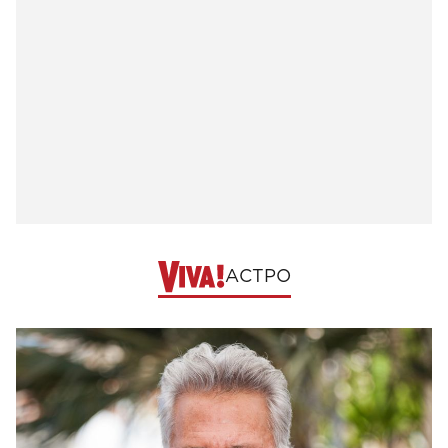
АСТРО