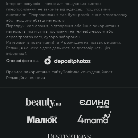
Інтернет-ресурсів – пряме для пошукових систем
гіперпосилання, не закрите від індексації пошуковими
системами. Гіперпосилання має бути розміщене в підзаголовку
або першому абзаці матеріалу.
Передрук, копіювання, відтворення або інше використання
матеріалів, які містять посилання на rexfeatures.com або
depositphotos.com, суворо заборонені.
Матеріали із позначками
!
та
P
розміщені на правах реклами.
Редакція не несе відповідальності за достовірність цієї
інформації.
Стокові фото від:
Правила використання сайту
Політика конфіденційності
Редакційна політика