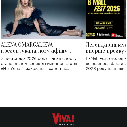
ALENA OMARGALIEVA
Легендарна му
презентувала нову афішу
вперше прозвуч
великого концерту в Палаці
Україні: де від
7 листопада 2026 року Палац спорту
B-Mall Fest оголош
спорту
стане місцем великої музичної історії —
хедлайнера фестива
«Не пʼяна — закохана», саме так
2026 року на новій т
символічно названо майбутній концерт
stage відбудеться у
ALENA OMARGALIEVA.
ENIGMA VOICES' OR