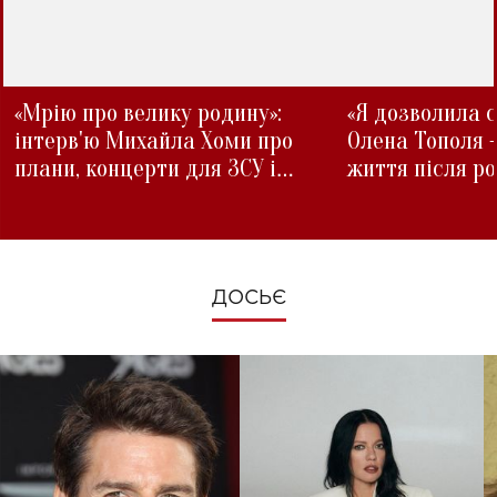
«Мрію про велику родину»:
«Я дозволила с
інтерв'ю Михайла Хоми про
Олена Тополя 
плани, концерти для ЗСУ і
життя після р
зміни під час війни
ДОСЬЄ