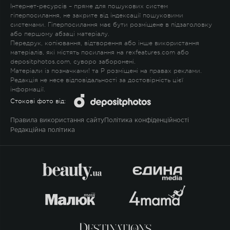
Інтернет-ресурсів – пряме для пошукових систем
гіперпосилання, не закрите від індексації пошуковими
системами. Гіперпосилання має бути розміщене в підзаголовку
або першому абзаці матеріалу.
Передрук, копіювання, відтворення або інше використання
матеріалів, які містять посилання на rexfeatures.com або
depositphotos.com, суворо заборонені.
Матеріали із позначками
!
та
P
розміщені на правах реклами.
Редакція не несе відповідальності за достовірність цієї
інформації.
Стокові фото від:
Правила використання сайту
Політика конфіденційності
Редакційна політика