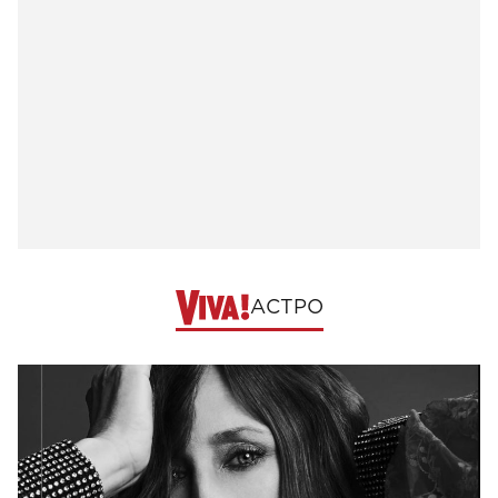
АСТРО