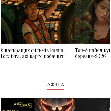
5 найкращих фільмів Раяна
Топ-5 найочіку
Ґослінга, які варто побачити
березня-2026
АФІША