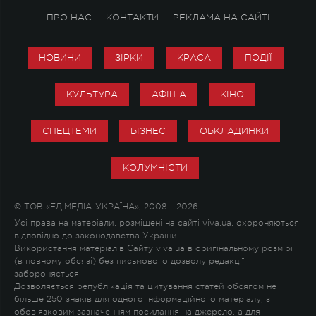
ПРО НАС
КОНТАКТИ
РЕКЛАМА НА САЙТІ
НОВИНИ
ЗІРКИ
КРАСА
ПОДІЇ
КУЛЬТУРА
АФІША
КІНО
СПЕЦТЕМИ
БІЗНЕС
ОБКЛАДИНКИ
КОЛУМНІСТИ
© ТОВ «ЕДІМЕДІА-УКРАЇНА», 2008 - 2026
Усі права на матеріали, розміщені на сайті viva.ua, охороняються
відповідно до законодавства України.
Використання матеріалів Сайту viva.ua в оригінальному розмірі
(в повному обсязі) без письмового дозволу редакції
забороняється.
Дозволяється републікація та цитування статей обсягом не
більше 250 знаків для одного інформаційного матеріалу, з
обов'язковим зазначенням посилання на джерело, а для