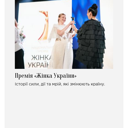
Премія «Жінка України»
Історії сили, дії та мрій, які змінюють країну.