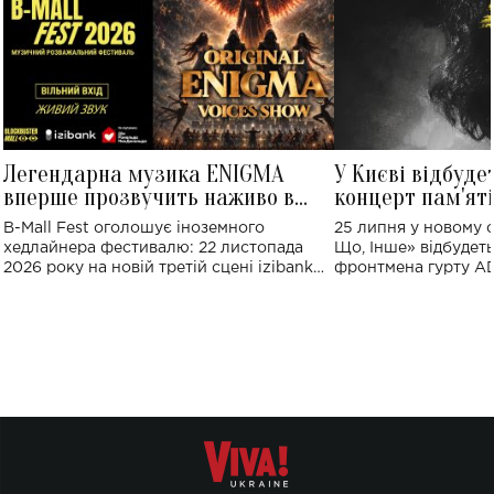
Легендарна музика ENIGMA
У Києві відбуде
вперше прозвучить наживо в
концерт пам'ят
Україні: де відбудеться концерт
Клименка: понад
B-Mall Fest оголошує іноземного
25 липня у новому o
виконають пісн
хедлайнера фестивалю: 22 листопада
Що, Інше» відбудеть
2026 року на новій третій сцені izibank
фронтмена гурту A
stage відбудеться українська прем'єра
Клименка. Це буде 
ENIGMA VOICES' ORIGINAL LIVE SHOW.
вечір, присвячений 
творчість стала си
справжньої любові д