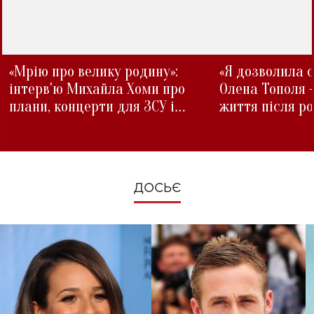
«Мрію про велику родину»:
«Я дозволила с
інтерв'ю Михайла Хоми про
Олена Тополя 
плани, концерти для ЗСУ і
життя після р
зміни під час війни
ДОСЬЄ