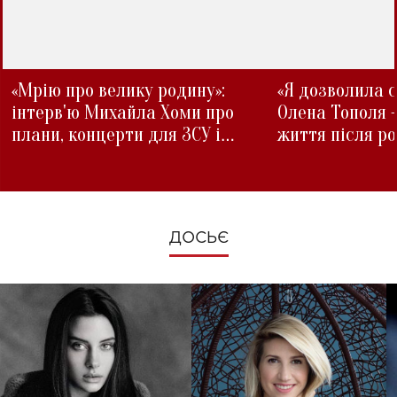
«Мрію про велику родину»:
«Я дозволила с
інтерв'ю Михайла Хоми про
Олена Тополя 
плани, концерти для ЗСУ і
життя після р
зміни під час війни
ДОСЬЄ