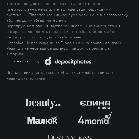
Інтернет-ресурсів – пряме для пошукових систем
гіперпосилання, не закрите від індексації пошуковими
системами. Гіперпосилання має бути розміщене в підзаголовку
або першому абзаці матеріалу.
Передрук, копіювання, відтворення або інше використання
матеріалів, які містять посилання на rexfeatures.com або
depositphotos.com, суворо заборонені.
Матеріали із позначками
!
та
P
розміщені на правах реклами.
Редакція не несе відповідальності за достовірність цієї
інформації.
Стокові фото від:
Правила використання сайту
Політика конфіденційності
Редакційна політика