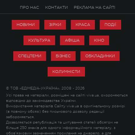
ПРО НАС
КОНТАКТИ
РЕКЛАМА НА САЙТІ
НОВИНИ
ЗІРКИ
КРАСА
ПОДІЇ
КУЛЬТУРА
АФІША
КІНО
СПЕЦТЕМИ
БІЗНЕС
ОБКЛАДИНКИ
КОЛУМНІСТИ
© ТОВ «ЕДІМЕДІА-УКРАЇНА», 2008 - 2026
Усі права на матеріали, розміщені на сайті viva.ua, охороняються
відповідно до законодавства України.
Використання матеріалів Сайту viva.ua в оригінальному розмірі
(в повному обсязі) без письмового дозволу редакції
забороняється.
Дозволяється републікація та цитування статей обсягом не
більше 250 знаків для одного інформаційного матеріалу, з
обов'язковим зазначенням посилання на джерело, а для