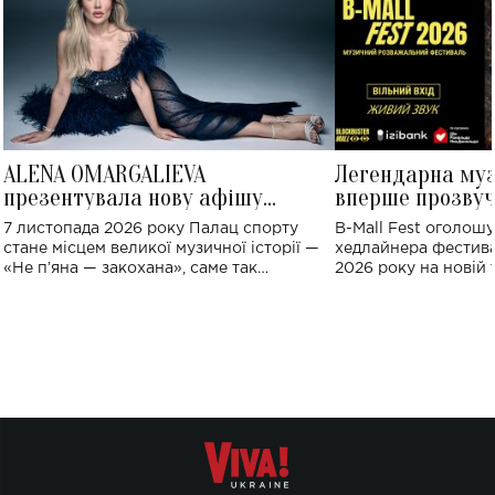
ALENA OMARGALIEVA
Легендарна му
презентувала нову афішу
вперше прозвуч
великого концерту в Палаці
Україні: де від
7 листопада 2026 року Палац спорту
B-Mall Fest оголош
спорту
стане місцем великої музичної історії —
хедлайнера фестива
«Не пʼяна — закохана», саме так
2026 року на новій т
символічно названо майбутній концерт
stage відбудеться у
ALENA OMARGALIEVA.
ENIGMA VOICES' OR