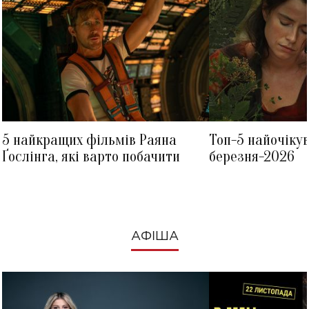
5 найкращих фільмів Раяна
Топ-5 найочіку
Ґослінга, які варто побачити
березня-2026
АФІША