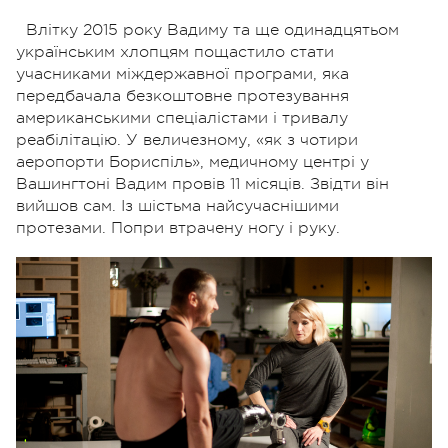
Влітку 2015 року Вадиму та ще одинадцятьом
українським хлопцям пощастило стати
учасниками міждержавної програми, яка
передбачала безкоштовне протезування
американськими спеціалістами і тривалу
реабілітацію. У величезному, «як з чотири
аеропорти Бориспіль», медичному центрі у
Вашингтоні Вадим провів 11 місяців. Звідти він
вийшов сам. Із шістьма найсучаснішими
протезами. Попри втрачену ногу і руку.