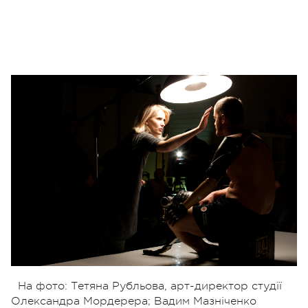
На фото: Тетяна Рубльова, арт-директор студії
Олександра Мордерера; Вадим Мазніченко