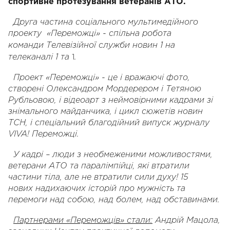
спортивне протезування ветеранів АТО.
Друга частина соціального мультимедійного
проекту «Переможці» - спільна робота
команди
Телевізійної служби новин 1 на
1
телеканалі 1 та
.
Проект «Переможці» - це і вражаючі фото,
створені Олександром Мордерером і Тетяною
Рубльовою, і відеоарт з неймовірними кадрами зі
знімального майданчика, і цикл сюжетів новин
ТСН, і спеціальний благодійний випуск журналу
VIVA! Переможці.
У кадрі – люди з необмеженими можливостями,
ветерани АТО та паралімпійці, які втратили
частини тіла, але не втратили сили духу! 15
нових
надихаючих
історій про мужність та
перемоги над собою, над болем, над обставинами.
Партнерами «Переможців» стали:
Андрій Мацола,