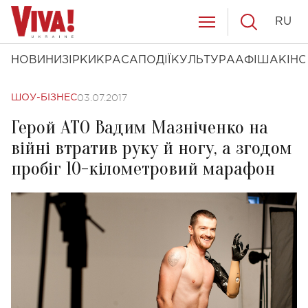
RU
НОВИНИ
ЗІРКИ
КРАСА
ПОДІЇ
КУЛЬТУРА
АФІША
КІНО
03.07.2017
ШОУ-БІЗНЕС
Герой АТО Вадим Мазніченко на
війні втратив руку й ногу, а згодом
пробіг 10-кілометровий марафон