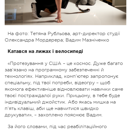
На фото: Тетяна Рубльова, арт-директор студії
Олександра Мордерера; Вадим Мазніченко
Катався на лижах і велосипеді
«Протезування у США – це космос. Дуже багато
зав’язано на програмному забезпеченні й
технологіях. Наприклад, комп’ютер запропонує
спеціальну, під твої потреби, відеогру – щоб
якомога ефективніше відновлювати навички саме
твоєї постраждалої руки. Прицьому, в тебе буде
індивідуальний джойстик. Або якась мишка на
п’ять клавіш, аби ще навчитися швидко
друкувати», – захоплено пояснює Вадим.
За його словами, під час реабілітаційного