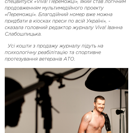
спецвипуск «Viva! Переможці», який став логічним
продовженням мультимедійного проекту
«Переможці». Благодійний номер вже можна
придбати в кіосках преси по всій Україні», -
сказала головний редактор журналу Viva! Іванна
Слабошпицька.
Усі кошти з продажу журналу підуть на
психологічну реабілітацію та спортивне
протезування ветеранів АТО.