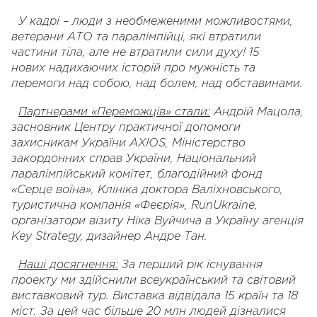
У кадрі – люди з необмеженими можливостями,
ветерани АТО та паралімпійці, які втратили
частини тіла, але не втратили сили духу! 15
нових
надихаючих
історій про мужність та
перемоги над собою, над болем, над обставинами.
Партнерами «Переможців» стали:
Андрій Мацола,
засновник Центру практичної допомоги
захисникам України AXIOS, Міністерство
закордонних справ України, Національний
паралімпійський комітет, благодійний фонд
«Серце воїна», Клініка доктора Валіхновського,
туристична компанія «Феєрія», RunUkraine,
організатори візиту Ніка Вуйчича в Україну агенція
Key Strategy, дизайнер Андре Тан.
Наші досягнення:
За перший рік існування
проекту ми здійснили всеукраїнський та світовий
виставковий тур. Виставка відвідала 15 країн та 18
міст. За цей час більше 20 млн людей дізналися