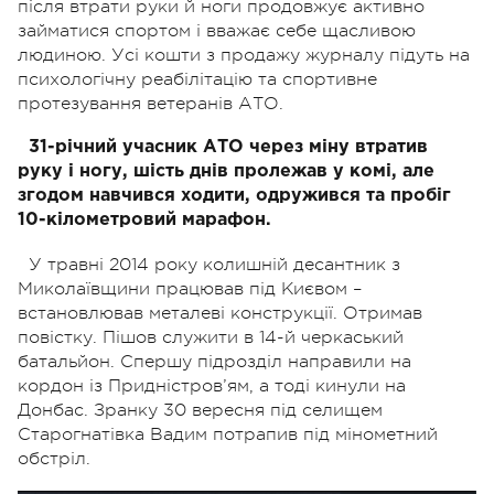
після втрати руки й ноги продовжує активно
займатися спортом і вважає себе щасливою
людиною. Усі кошти з продажу журналу підуть на
психологічну реабілітацію та спортивне
протезування ветеранів АТО.
31-річний учасник АТО через міну втратив
руку і ногу, шість днів пролежав у комі, але
згодом навчився ходити, одружився та пробіг
10-кілометровий марафон.
У травні 2014 року колишній десантник з
Миколаївщини працював під Києвом –
встановлював металеві конструкції. Отримав
повістку. Пішов служити в 14-й черкаський
батальйон. Спершу підрозділ направили на
кордон із Придністров’ям, а тоді кинули на
Донбас. Зранку 30 вересня під селищем
Старогнатівка Вадим потрапив під мінометний
обстріл.