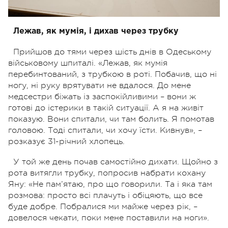
Лежав, як мумія, і дихав через трубку
Прийшов до тями через шість днів в Одеському
військовому шпиталі. «Лежав, як мумія
перебинтований, з трубкою в роті. Побачив, що ні
ногу, ні руку врятувати не вдалося. До мене
медсестри біжать із заспокійливими – вони ж
готові до істерики в такій ситуації. А я на живіт
показую. Вони спитали, чи там болить. Я помотав
головою. Тоді спитали, чи хочу їсти. Кивнув», –
розказує 31-річний хлопець.
У той же день почав самостійно дихати. Щойно з
рота витягли трубку, попросив набрати кохану
Яну: «Не пам’ятаю, про що говорили. Та і яка там
розмова: просто всі плачуть і обіцяють, що все
буде добре. Побралися ми майже через рік, –
довелося чекати, поки мене поставили на ноги».