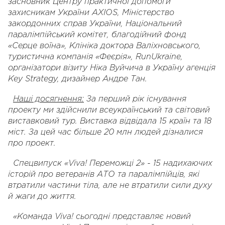
засновник Центру практичної допомоги
захисникам України AXIOS, Міністерство
закордонних справ України, Національний
паралімпійський комітет, благодійний фонд
«Серце воїна», Клініка доктора Валіхновського,
туристична компанія «Феєрія», RunUkraine,
організатори візиту Ніка Вуйчича в Україну агенція
Key Strategy, дизайнер Андре Тан.
Наші досягнення:
За перший рік існування
проекту ми здійснили всеукраїнський та світовий
виставковий тур. Виставка відвідала 15 країн та 18
міст. За цей час більше 20 млн людей дізналися
про проект.
Спецвипуск «
Viva
!
Переможці 2» - 15 надихаючих
історій про ветеранів АТО та паралімпійців, які
втратили частини тіла, але не втратили сили духу
й жаги до життя.
«Команда Viva! сьогодні представляє новий