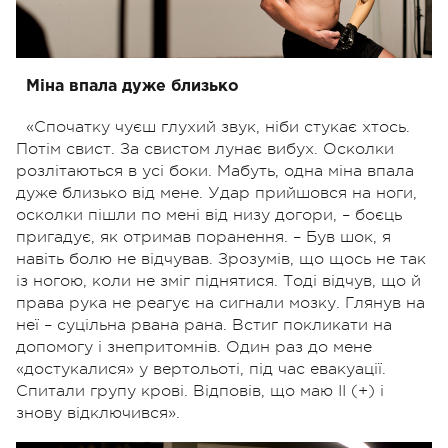
Міна впала дуже близько
«Спочатку чуєш глухий звук, ніби стукає хтось.
Потім свист. За свистом лунає вибух. Осколки
розлітаються в усі боки. Мабуть, одна міна впала
дуже близько від мене. Удар прийшовся на ноги,
осколки пішли по мені від низу догори, – боєць
пригадує, як отримав поранення. – Був шок, я
навіть болю не відчував. Зрозумів, що щось не так
із ногою, коли не зміг піднятися. Тоді відчув, що й
права рука не реагує на сигнали мозку. Глянув на
неї – суцільна рвана рана. Встиг покликати на
допомогу і знепритомнів. Один раз до мене
«достукалися» у вертольоті, під час евакуації.
Спитали групу крові. Відповів, що маю ІІ (+) і
знову відключився».