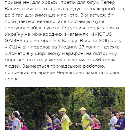
призначені для ходьби, третій для бігу». Тепер
Вадим тричі на тиждень відвідує тренажерний зал,
де бігає щонайменше кілометр. Зізнається: біг
поки дається нелегко, але дистанцію буде
поступово збільшувати. Готується представляти
Україну на міжнародних змаганнях INVICTUS
GAMES для ветеранів у Канаді. Восени 2016 року
у США він подолав за 1 годину 27 хвилин десять
кілометрів у щорічному марафоні на підтримку
морської піхоти, у якому взяло участь 36 тисяч
людей. Займається громадською роботою,
допомагає ветеранам Черкащини захищати свої
права.