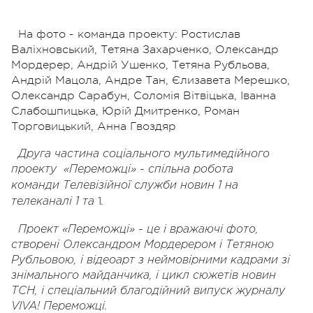
На фото - команда проекту: Ростислав
Валіхновський, Тетяна Захарченко, Олександр
Мордерер, Андрій Ушенко, Тетяна Рубльова,
Андрій Мацола, Андре Тан, Єлизавета Мерешко,
Олександр Сарабун, Соломія Вітвіцька, Іванна
Слабошпицька, Юрій Дмитренко, Роман
Торговицький, Анна Гвоздяр
Друга частина соціального мультимедійного
проекту «Переможці» - спільна робота
команди
Телевізійної служби новин 1 на
1
телеканалі 1 та
.
Проект «Переможці» - це і вражаючі фото,
створені Олександром Мордерером і Тетяною
Рубльовою, і відеоарт з неймовірними кадрами зі
знімального майданчика, і цикл сюжетів новин
ТСН, і спеціальний благодійний випуск журналу
VIVA! Переможці.