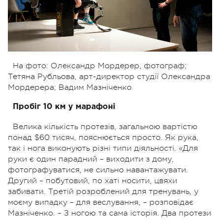
На фото: Олександр Мордерер, фотограф;
Тетяна Рубльова, арт-директор студії Олександра
Мордерера; Вадим Мазніченко
Пробіг 10 км у марафоні
Велика кількість протезів, загальною вартістю
понад $60 тисяч, пояснюється просто. Як рука,
так і нога виконують різні типи діяльності. «Для
руки є один парадний – виходити з дому,
фотографуватися, не сильно навантажувати.
Другий – побутовий, по хаті носити, цвяхи
забивати. Третій розроблений для тренувань, у
моєму випадку – для веслування, – розповідає
Мазніченко. – З ногою та сама історія. Два протези