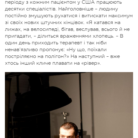
періоду з кожним пацієнтом у США працюють
десятки спеціалістів. Найголовніше – людину
постійно змушують рухатися і витискати максимум
зі своїх нових штучних кінцівок. «Я катався на
лижах, на велосипеді, бігав, веслував, всього й не
пригадати, – ділиться враженнями хлопець. – В
один день приходить терапевт і так ніби
ненав’язливо пропонує: «Ну що, поїхали
постріляємо на полігон?» На наступний – вже
хтось інший кличе плавати на «рівер».