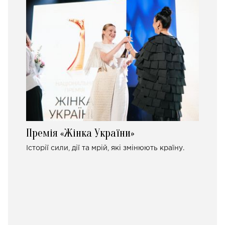
Премія «Жінка України»
Історії сили, дії та мрій, які змінюють країну.