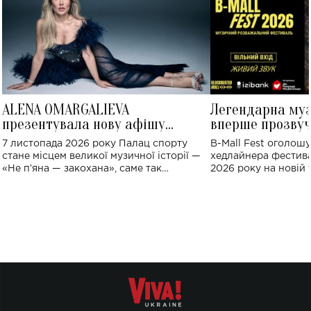
ALENA OMARGALIEVA
Легендарна му
презентувала нову афішу
вперше прозвуч
великого концерту в Палаці
Україні: де від
7 листопада 2026 року Палац спорту
B-Mall Fest оголош
спорту
стане місцем великої музичної історії —
хедлайнера фестива
«Не пʼяна — закохана», саме так
2026 року на новій т
символічно названо майбутній концерт
stage відбудеться у
ALENA OMARGALIEVA.
ENIGMA VOICES' OR