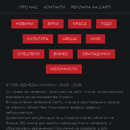
ПРО НАС
КОНТАКТИ
РЕКЛАМА НА САЙТІ
НОВИНИ
ЗІРКИ
КРАСА
ПОДІЇ
КУЛЬТУРА
АФІША
КІНО
СПЕЦТЕМИ
БІЗНЕС
ОБКЛАДИНКИ
КОЛУМНІСТИ
© ТОВ «ЕДІМЕДІА-УКРАЇНА», 2008 - 2026
Усі права на матеріали, розміщені на сайті viva.ua, охороняються
відповідно до законодавства України.
Використання матеріалів Сайту viva.ua в оригінальному розмірі
(в повному обсязі) без письмового дозволу редакції
забороняється.
Дозволяється републікація та цитування статей обсягом не
більше 250 знаків для одного інформаційного матеріалу, з
обов'язковим зазначенням посилання на джерело, а для