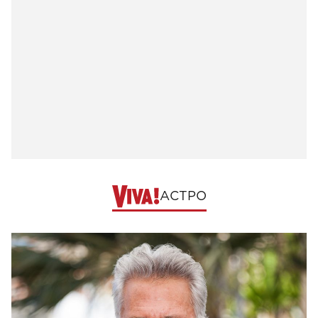
АСТРО