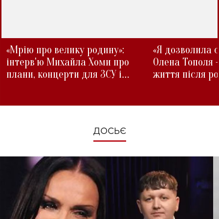
«Мрію про велику родину»:
«Я дозволила с
інтерв'ю Михайла Хоми про
Олена Тополя 
плани, концерти для ЗСУ і
життя після р
зміни під час війни
ДОСЬЄ