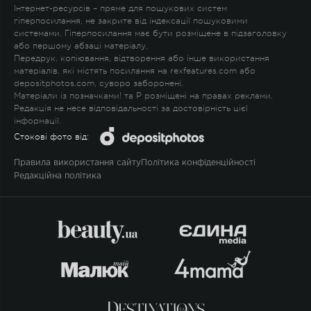
Інтернет-ресурсів – пряме для пошукових систем
гіперпосилання, не закрите від індексації пошуковими
системами. Гіперпосилання має бути розміщене в підзаголовку
або першому абзаці матеріалу.
Передрук, копіювання, відтворення або інше використання
матеріалів, які містять посилання на rexfeatures.com або
depositphotos.com, суворо заборонені.
Матеріали із позначками
!
та
P
розміщені на правах реклами.
Редакція не несе відповідальності за достовірність цієї
інформації.
Стокові фото від:
Правила використання сайту
Політика конфіденційності
Редакційна політика