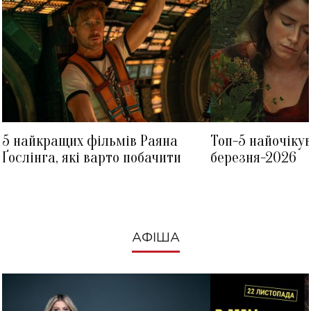
5 найкращих фільмів Раяна
Топ-5 найочіку
Ґослінга, які варто побачити
березня-2026
АФІША