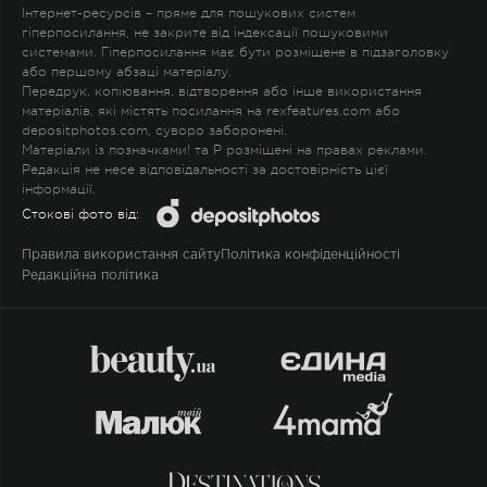
Інтернет-ресурсів – пряме для пошукових систем
гіперпосилання, не закрите від індексації пошуковими
системами. Гіперпосилання має бути розміщене в підзаголовку
або першому абзаці матеріалу.
Передрук, копіювання, відтворення або інше використання
матеріалів, які містять посилання на rexfeatures.com або
depositphotos.com, суворо заборонені.
Матеріали із позначками
!
та
P
розміщені на правах реклами.
Редакція не несе відповідальності за достовірність цієї
інформації.
Стокові фото від:
Правила використання сайту
Політика конфіденційності
Редакційна політика