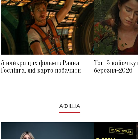
5 найкращих фільмів Раяна
Топ-5 найочіку
Ґослінга, які варто побачити
березня-2026
АФІША