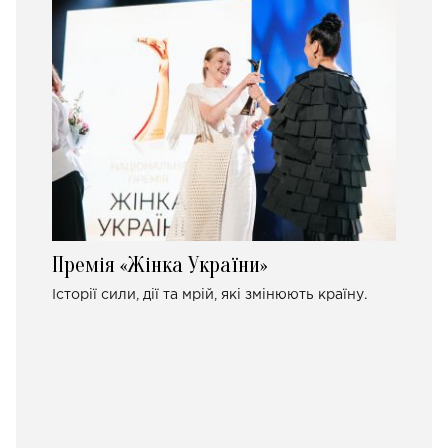
Премія «Жінка України»
Історії сили, дії та мрій, які змінюють країну.