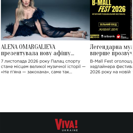
ALENA OMARGALIEVA
Легендарна му
презентувала нову афішу
вперше прозвуч
великого концерту в Палаці
Україні: де від
7 листопада 2026 року Палац спорту
B-Mall Fest оголош
спорту
стане місцем великої музичної історії —
хедлайнера фестива
«Не пʼяна — закохана», саме так
2026 року на новій т
символічно названо майбутній концерт
stage відбудеться у
ALENA OMARGALIEVA.
ENIGMA VOICES' OR