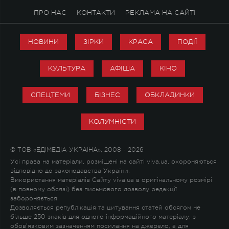
ПРО НАС
КОНТАКТИ
РЕКЛАМА НА САЙТІ
НОВИНИ
ЗІРКИ
КРАСА
ПОДІЇ
КУЛЬТУРА
АФІША
КІНО
СПЕЦТЕМИ
БІЗНЕС
ОБКЛАДИНКИ
КОЛУМНІСТИ
© ТОВ «ЕДІМЕДІА-УКРАЇНА», 2008 - 2026
Усі права на матеріали, розміщені на сайті viva.ua, охороняються
відповідно до законодавства України.
Використання матеріалів Сайту viva.ua в оригінальному розмірі
(в повному обсязі) без письмового дозволу редакції
забороняється.
Дозволяється републікація та цитування статей обсягом не
більше 250 знаків для одного інформаційного матеріалу, з
обов'язковим зазначенням посилання на джерело, а для