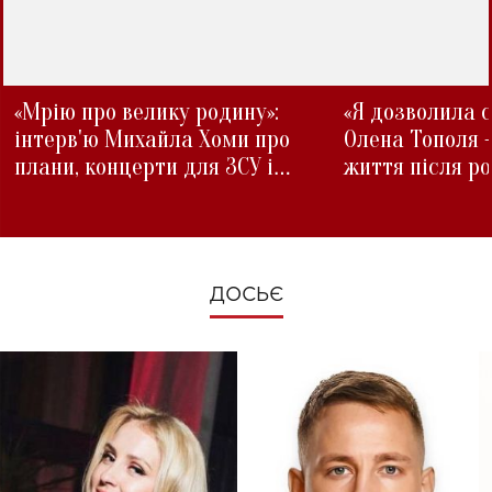
«Мрію про велику родину»:
«Я дозволила с
інтерв'ю Михайла Хоми про
Олена Тополя 
плани, концерти для ЗСУ і
життя після р
зміни під час війни
ДОСЬЄ