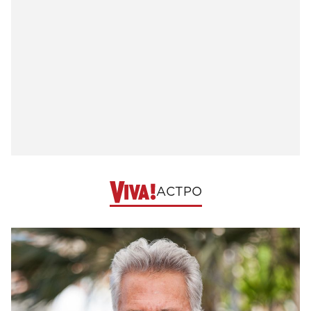
АСТРО