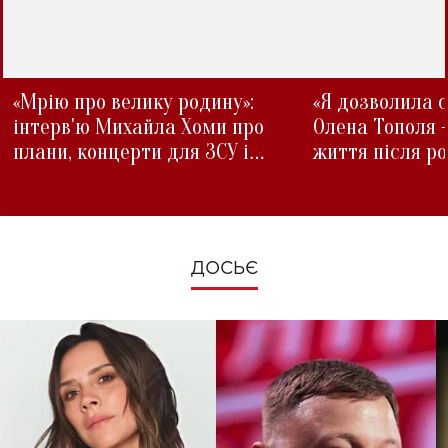
«Мрію про велику родину»:
«Я дозволила с
інтерв'ю Михайла Хоми про
Олена Тополя 
плани, концерти для ЗСУ і
життя після р
зміни під час війни
ДОСЬЄ