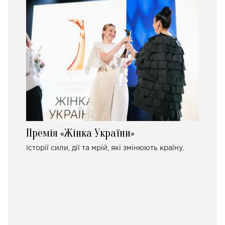
Премія «Жінка України»
Історії сили, дії та мрій, які змінюють країну.