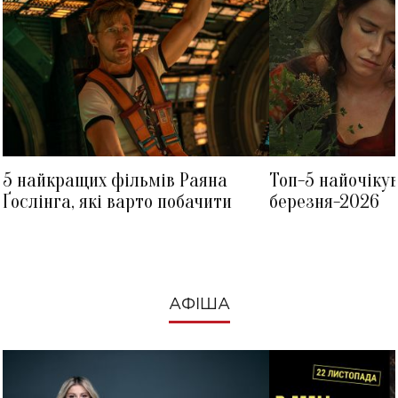
5 найкращих фільмів Раяна
Топ-5 найочіку
Ґослінга, які варто побачити
березня-2026
АФІША