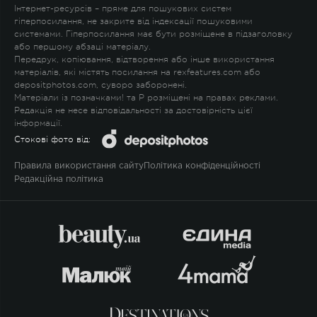
Інтернет-ресурсів – пряме для пошукових систем
гіперпосилання, не закрите від індексації пошуковими
системами. Гіперпосилання має бути розміщене в підзаголовку
або першому абзаці матеріалу.
Передрук, копіювання, відтворення або інше використання
матеріалів, які містять посилання на rexfeatures.com або
depositphotos.com, суворо заборонені.
Матеріали із позначками
!
та
P
розміщені на правах реклами.
Редакція не несе відповідальності за достовірність цієї
інформації.
Стокові фото від:
Правила використання сайту
Політика конфіденційності
Редакційна політика