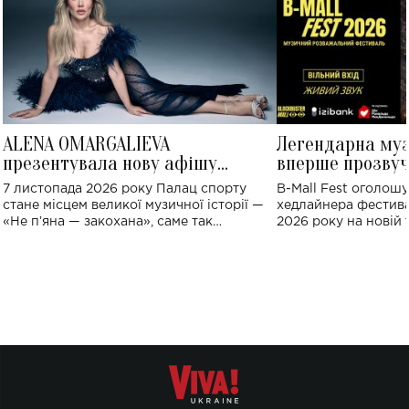
ALENA OMARGALIEVA
Легендарна му
презентувала нову афішу
вперше прозвуч
великого концерту в Палаці
Україні: де від
7 листопада 2026 року Палац спорту
B-Mall Fest оголош
спорту
стане місцем великої музичної історії —
хедлайнера фестива
«Не пʼяна — закохана», саме так
2026 року на новій т
символічно названо майбутній концерт
stage відбудеться у
ALENA OMARGALIEVA.
ENIGMA VOICES' OR