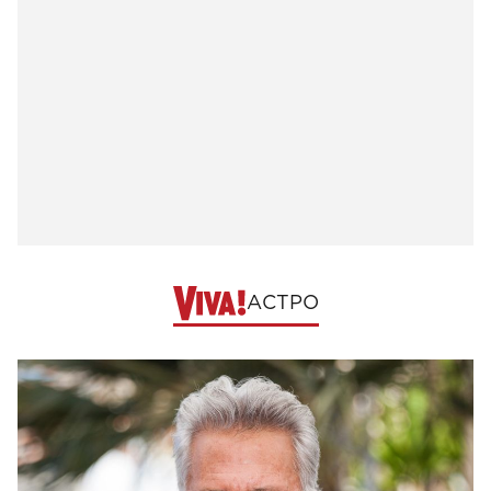
АСТРО