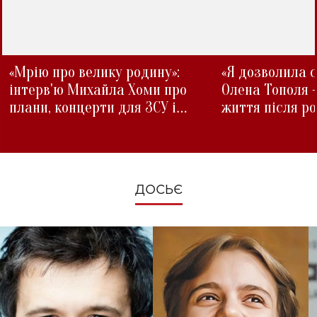
«Мрію про велику родину»:
«Я дозволила с
інтерв'ю Михайла Хоми про
Олена Тополя 
плани, концерти для ЗСУ і
життя після р
зміни під час війни
ДОСЬЄ