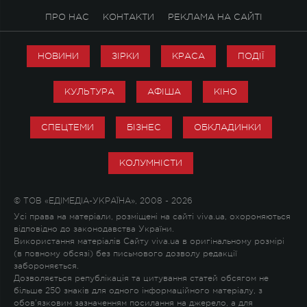
ПРО НАС
КОНТАКТИ
РЕКЛАМА НА САЙТІ
НОВИНИ
ЗІРКИ
КРАСА
ПОДІЇ
КУЛЬТУРА
АФІША
КІНО
СПЕЦТЕМИ
БІЗНЕС
ОБКЛАДИНКИ
КОЛУМНІСТИ
© ТОВ «ЕДІМЕДІА-УКРАЇНА», 2008 - 2026
Усі права на матеріали, розміщені на сайті viva.ua, охороняються
відповідно до законодавства України.
Використання матеріалів Сайту viva.ua в оригінальному розмірі
(в повному обсязі) без письмового дозволу редакції
забороняється.
Дозволяється републікація та цитування статей обсягом не
більше 250 знаків для одного інформаційного матеріалу, з
обов'язковим зазначенням посилання на джерело, а для