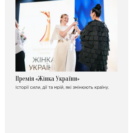
Премія «Жінка України»
Історії сили, дії та мрій, які змінюють країну.