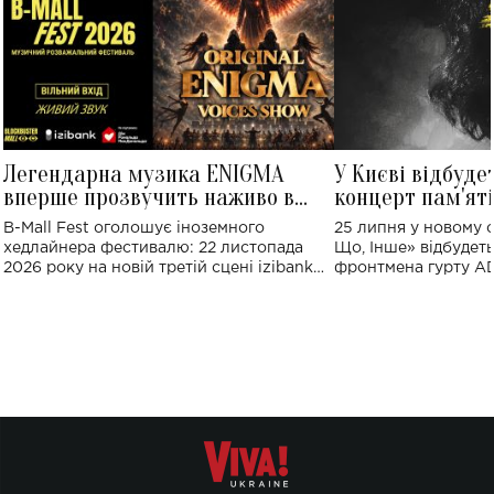
Легендарна музика ENIGMA
У Києві відбуде
вперше прозвучить наживо в
концерт пам'ят
Україні: де відбудеться концерт
Клименка: понад
B-Mall Fest оголошує іноземного
25 липня у новому o
виконають пісн
хедлайнера фестивалю: 22 листопада
Що, Інше» відбудеть
2026 року на новій третій сцені izibank
фронтмена гурту A
stage відбудеться українська прем'єра
Клименка. Це буде 
ENIGMA VOICES' ORIGINAL LIVE SHOW.
вечір, присвячений 
творчість стала си
справжньої любові д