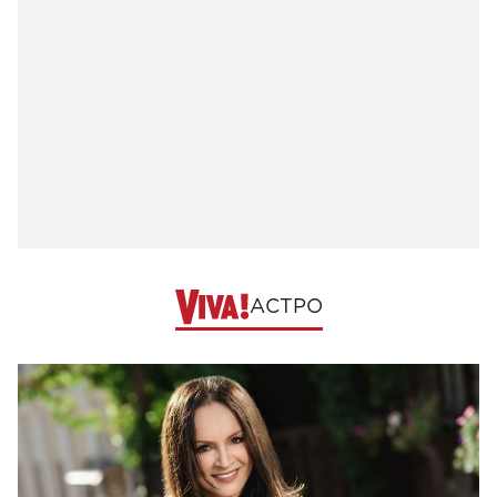
АСТРО