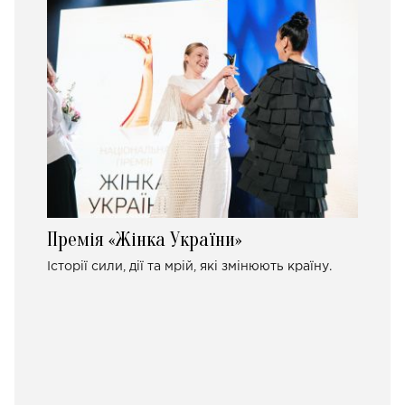
Премія «Жінка України»
Історії сили, дії та мрій, які змінюють країну.