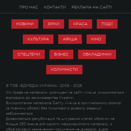
ПРО НАС
КОНТАКТИ
РЕКЛАМА НА САЙТІ
НОВИНИ
ЗІРКИ
КРАСА
ПОДІЇ
КУЛЬТУРА
АФІША
КІНО
СПЕЦТЕМИ
БІЗНЕС
ОБКЛАДИНКИ
КОЛУМНІСТИ
© ТОВ «ЕДІМЕДІА-УКРАЇНА», 2008 - 2026
Усі права на матеріали, розміщені на сайті viva.ua, охороняються
відповідно до законодавства України.
Використання матеріалів Сайту viva.ua в оригінальному розмірі
(в повному обсязі) без письмового дозволу редакції
забороняється.
Дозволяється републікація та цитування статей обсягом не
більше 250 знаків для одного інформаційного матеріалу, з
обов'язковим зазначенням посилання на джерело, а для