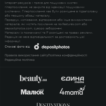
Інтернет-ресурсів – пряме для пошукових систем
гіперпосилання, не закрите від індексації пошуковими
системами. Гіперпосилання має бути розміщене в підзаголовку
або першому абзаці матеріалу.
Передрук, копіювання, відтворення або інше використання
матеріалів, які містять посилання на rexfeatures.com або
depositphotos.com, суворо заборонені.
Матеріали із позначками
!
та
P
розміщені на правах реклами.
Редакція не несе відповідальності за достовірність цієї
інформації.
Стокові фото від:
Правила використання сайту
Політика конфіденційності
Редакційна політика