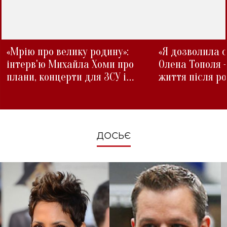
«Мрію про велику родину»:
«Я дозволила с
інтерв'ю Михайла Хоми про
Олена Тополя 
плани, концерти для ЗСУ і
життя після р
зміни під час війни
ДОСЬЄ