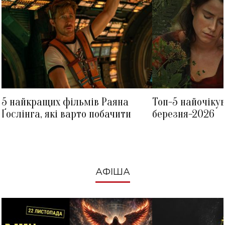
5 найкращих фільмів Раяна
Топ-5 найочіку
Ґослінга, які варто побачити
березня-2026
АФІША