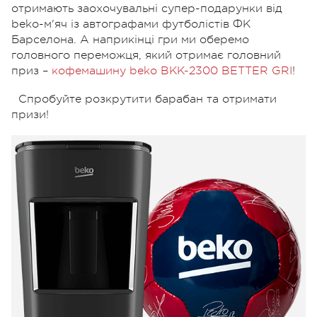
отримають заохочувальні супер-подарунки від
beko-м'яч із автографами футболістів ФК
Барселона. А наприкінці гри ми оберемо
головного переможця, який отримає головний
приз –
кофемашину beko BKK-2300 BETTER GRI
!
Спробуйте розкрутити барабан та отримати
призи!