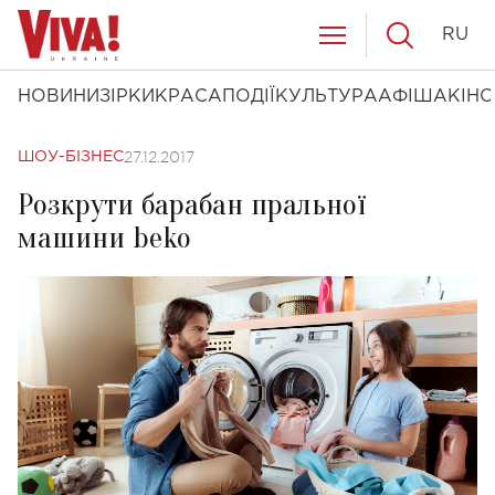
RU
НОВИНИ
ЗІРКИ
КРАСА
ПОДІЇ
КУЛЬТУРА
АФІША
КІНО
27.12.2017
ШОУ-БІЗНЕС
Розкрути барабан пральної
машини beko