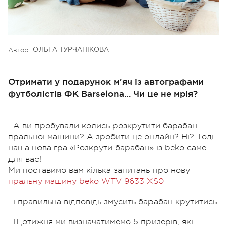
Автор:
ОЛЬГА ТУРЧАНІКОВА
Отримати у подарунок м'яч із автографами
футболістів ФК Barselona… Чи це не мрія?
А ви пробували колись розкрутити барабан
пральної машини? А зробити це онлайн? Ні? Тоді
наша нова гра «Розкрути барабан» із beko саме
для вас!
Ми поставимо вам кілька запитань про нову
пральну машину beko WTV 9633 XS0
і правильна відповідь змусить барабан крутитись.
Щотижня ми визначатимемо 5 призерів, які