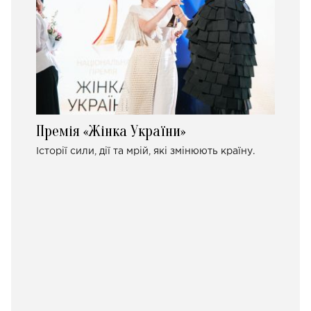
Премія «Жінка України»
Історії сили, дії та мрій, які змінюють країну.