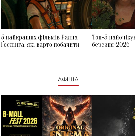
5 найкращих фільмів Раяна
Топ-5 найочіку
Ґослінга, які варто побачити
березня-2026
АФІША