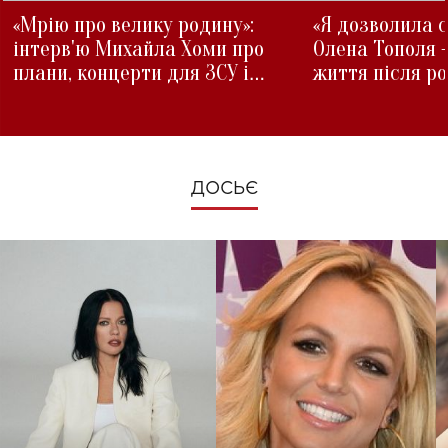
«Мрію про велику родину»:
«Я дозволила с
інтерв'ю Михайла Хоми про
Олена Тополя 
плани, концерти для ЗСУ і
життя після р
зміни під час війни
ДОСЬЄ