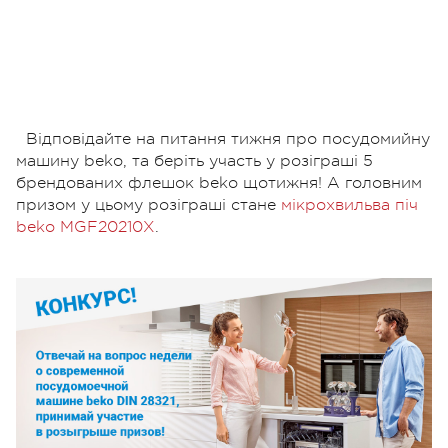
Відповідайте на питання тижня про посудомийну
машину beko, та беріть участь у розіграші 5
брендованих флешок beko щотижня! А головним
призом у цьому розіграші стане
мікрохвильва піч
beko MGF20210X
.