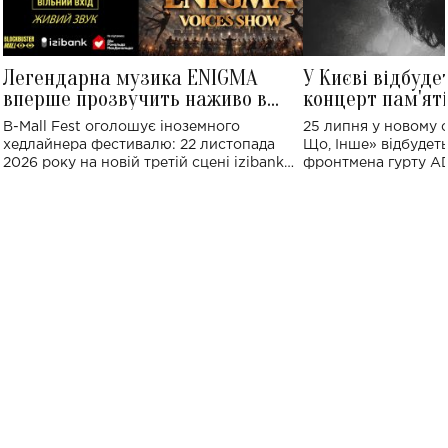
Легендарна музика ENIGMA
У Києві відбуде
вперше прозвучить наживо в
концерт пам'ят
Україні: де відбудеться концерт
Клименка: понад
B-Mall Fest оголошує іноземного
25 липня у новому o
виконають пісн
хедлайнера фестивалю: 22 листопада
Що, Інше» відбудеть
2026 року на новій третій сцені izibank
фронтмена гурту A
stage відбудеться українська прем'єра
Клименка. Це буде 
ENIGMA VOICES' ORIGINAL LIVE SHOW.
вечір, присвячений 
творчість стала си
справжньої любові д