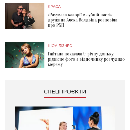
КРАСА
«Рахувала калорії в зубній пасті»:
дружина Алека Болдвіна розповіла
про РХП
ШОУ-БІЗНЕС
Гайтана показала 9-річну доньку:
рідкісне фото з відпочинку розчулило
мережу
СПЕЦПРОЄКТИ