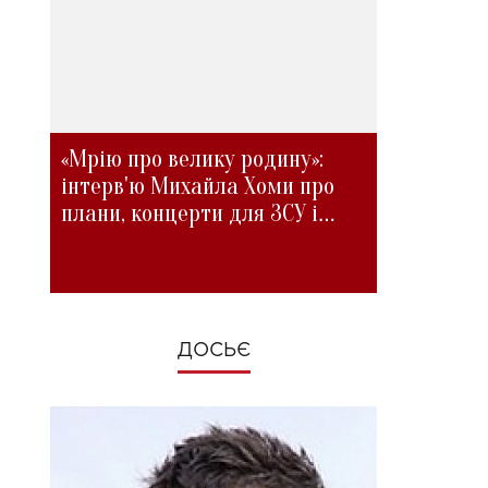
«Мрію про велику родину»:
інтерв'ю Михайла Хоми про
плани, концерти для ЗСУ і
зміни під час війни
ДОСЬЄ