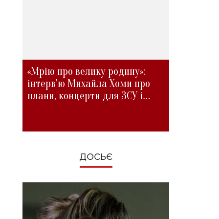
«Мрію про велику родину»:
інтерв'ю Михайла Хоми про
плани, концерти для ЗСУ і
зміни під час війни
ДОСЬЄ