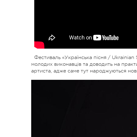
Фестиваль «Українська пісня / Ukrainia
молодих виконавців та доводить на практи
артиста, адже саме тут народжуються нові 