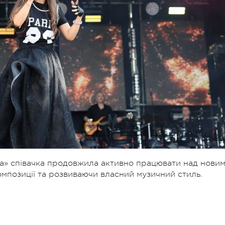
нема» співачка продовжила активно працювати над нови
омпозиції та розвиваючи власний музичний стиль.