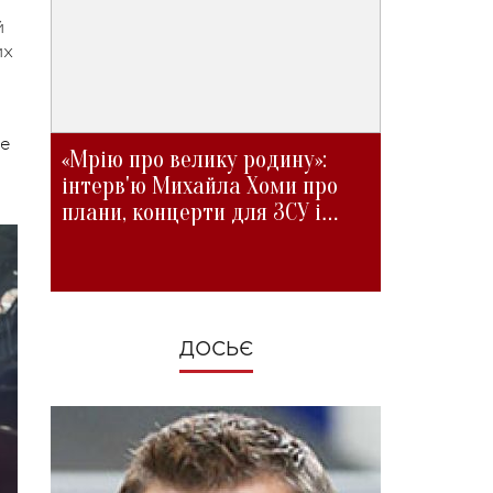
й
их
ме
«Мрію про велику родину»:
інтерв'ю Михайла Хоми про
плани, концерти для ЗСУ і
зміни під час війни
ДОСЬЄ