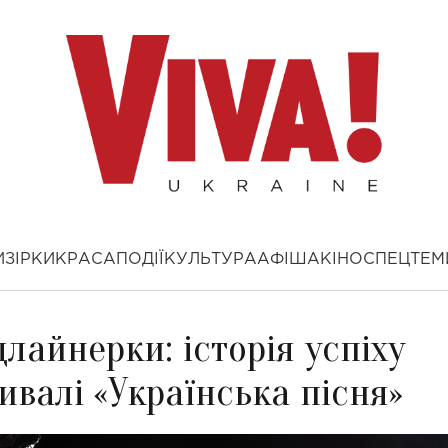
И
ЗІРКИ
КРАСА
ПОДІЇ
КУЛЬТУРА
АФІША
КІНО
СПЕЦТЕМ
длайнерки: історія успіху
тивалі «Українська пісня»