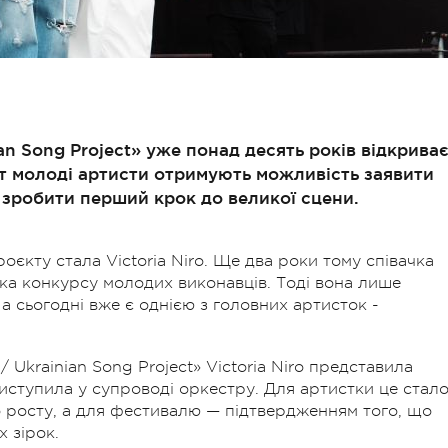
an Song Project» уже понад десять років відкрива
тут молоді артисти отримують можливість заявити
а зробити перший крок до великої сцени.
оєкту стала Victoria Niro. Ще два роки тому співачка
ка конкурсу молодих виконавців. Тоді вона лише
а сьогодні вже є однією з головних артисток -
/ Ukrainian Song Project» Victoria Niro представила
иступила у супроводі оркестру. Для артистки це стал
росту, а для фестивалю — підтвердженням того, що
 зірок.