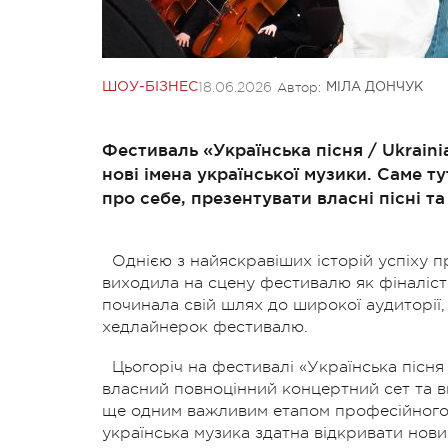
18.06.2026
Автор:
ШОУ-БІЗНЕС
МІЛА ДОНЧУК
Фестиваль «Українська пісня / Ukraini
нові імена української музики. Саме 
про себе, презентувати власні пісні т
Однією з найяскравіших історій успіху пр
виходила на сцену фестивалю як фіналіст
починала свій шлях до широкої аудиторії, 
хедлайнерок фестивалю.
Цьогоріч на фестивалі «Українська пісня 
власний повноцінний концертний сет та в
ще одним важливим етапом професійного 
українська музика здатна відкривати нових