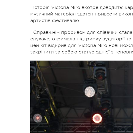
Історія Victoria Niro вкотре доводить: к
музичний матеріал здатен привести викон
артистів фестивалю.
Справжнім проривом для співачки стала 
слухача, отримала підтримку аудиторії та 
цей хіт відкрив для Victoria Niro нові мо
закріпити за собою статус однієї з топови