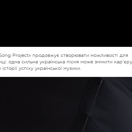
n Song Project» продовжує створювати можливості для
ці: одна сильна українська пісня може змінити кар’єр
історії успіху української музики.