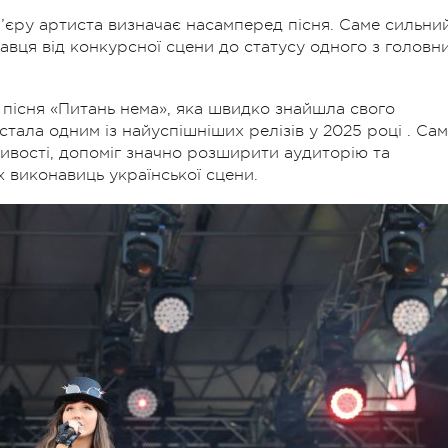
ар’єру артиста визначає насамперед пісня. Саме сильни
авця від конкурсної сцени до статусу одного з головн
пісня «Питань нема», яка швидко знайшла свого
стала одним із найуспішніших релізів у 2025 році . Са
жливості, допоміг значно розширити аудиторію та
х виконавиць української сцени.