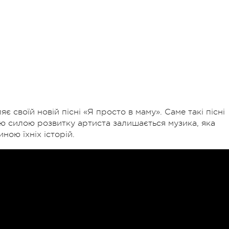
є своїй новій пісні «Я просто в маму». Саме такі пісні
ю силою розвитку артиста залишається музика, яка
ною їхніх історій.