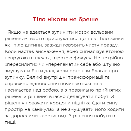
Тіло ніколи не бреше
Якщо не вдається зупинити мозок вольовим
рішенням, варто прислухатися до тіла. Тіло жінки,
як і тіло дитини, завжди говорить чисту правду.
Коли настає виснаження, воно сигналізує втомою,
напругою в плечах, втратою фокусу. Не потрібно
«пересилити» чи «переламати» себе або штучно
змушувати бігти далі, коли організм благає про
зупинку. Великі внутрішні трансформації та
справжнє відновлення починаються не з
насильства над собою, а з правильно прийнятих
рішень. З рішення вчасно делегувати побут. З
рішення поважати кордони підлітка (дати сину
простір на канікулах, а не змушувати його ходити
за дорослими хвостиком). З рішення побути в
тиші.