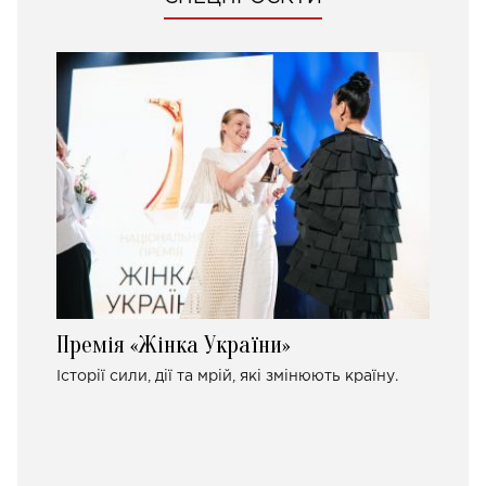
Премія «Жінка України»
Історії сили, дії та мрій, які змінюють країну.