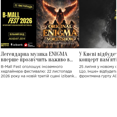
Легендарна музика ENIGMA
У Києві відбуде
вперше прозвучить наживо в
концерт пам'ят
Україні: де відбудеться концерт
Клименка: понад
B-Mall Fest оголошує іноземного
25 липня у новому o
виконають пісн
хедлайнера фестивалю: 22 листопада
Що, Інше» відбудеть
2026 року на новій третій сцені izibank
фронтмена гурту A
stage відбудеться українська прем'єра
Клименка. Це буде 
ENIGMA VOICES' ORIGINAL LIVE SHOW.
вечір, присвячений 
творчість стала си
справжньої любові д