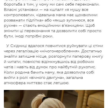
боротьба з тим, у чому ми самі себе переконали.
Власні установки — на кшталт «я мушу все
контролювати», «ідеальна мама має щохвилини
розважати підлітка» або «якщо зупинюся, все
рухне» — стають емоційними в'язницями. Щоб
змінити ці переконання та дозволити собі просто
бути, іноді потрібні роки.
У Східниці вдалося повчитися руйнувати ці стіни
через легалізацію «нічогонероблення». Достатньо
знайти затишне місце, розгорнути паперову книгу
й читати, повністю відімкнувшись від робочих
чатів і навіть від думок про майбутній рукопис.
Коли родина бачить маму, яка дозволила собі
вийти з ролі «вічного двигуна», загальна
атмосфера миттєво стає легшою.