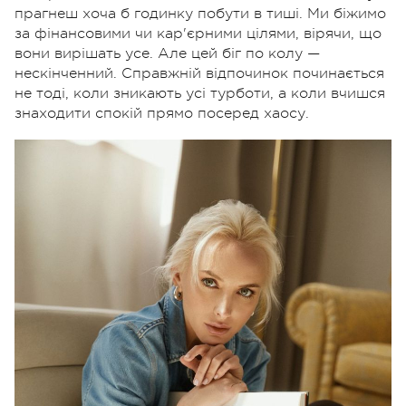
прагнеш хоча б годинку побути в тиші. Ми біжимо
за фінансовими чи кар'єрними цілями, вірячи, що
вони вирішать усе. Але цей біг по колу —
нескінченний. Справжній відпочинок починається
не тоді, коли зникають усі турботи, а коли вчишся
знаходити спокій прямо посеред хаосу.