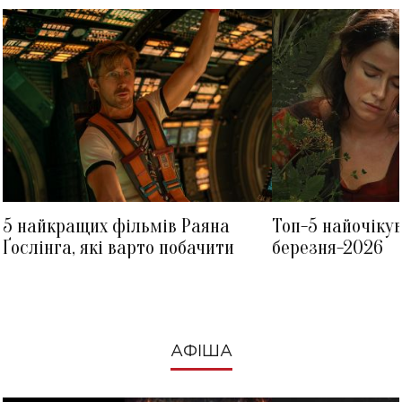
5 найкращих фільмів Раяна
Топ-5 найочіку
Ґослінга, які варто побачити
березня-2026
АФІША