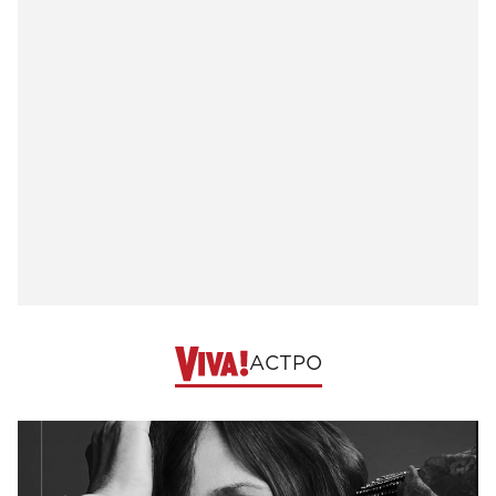
АСТРО