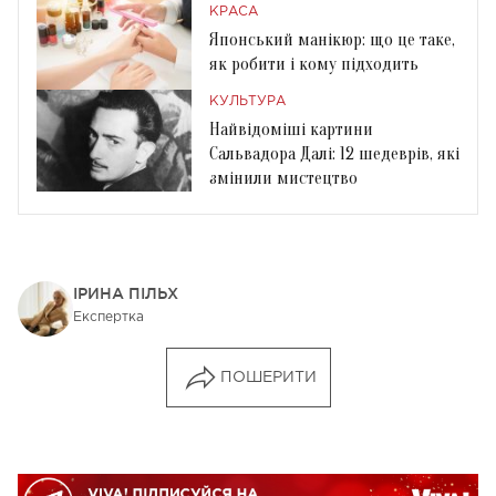
КРАСА
Японський манікюр: що це таке,
як робити і кому підходить
КУЛЬТУРА
Найвідоміші картини
Сальвадора Далі: 12 шедеврів, які
змінили мистецтво
ІРИНА ПІЛЬХ
Експертка
ПОШЕРИТИ