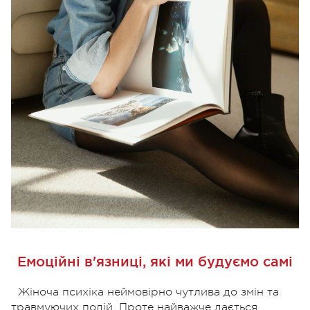
Емоційні в'язниці, які ми будуємо самі
Жіноча психіка неймовірно чутлива до змін та
травмуючих подій. Проте найважче дається