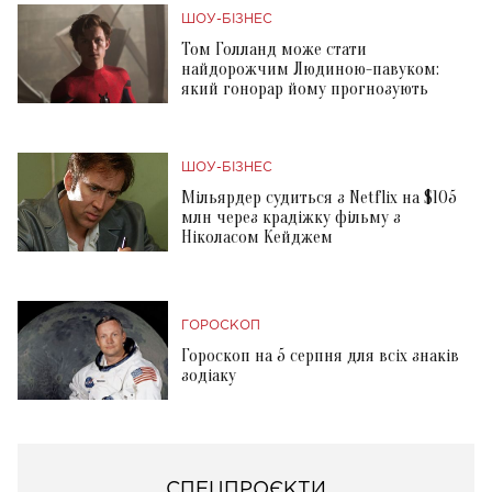
ШОУ-БІЗНЕС
Том Голланд може стати
найдорожчим Людиною-павуком:
який гонорар йому прогнозують
ШОУ-БІЗНЕС
Мільярдер судиться з Netflix на $105
млн через крадіжку фільму з
Ніколасом Кейджем
ГОРОСКОП
Гороскоп на 5 серпня для всіх знаків
зодіаку
СПЕЦПРОЄКТИ