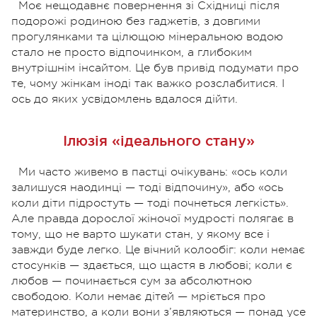
Моє нещодавнє повернення зі Східниці після
подорожі родиною без гаджетів, з довгими
прогулянками та цілющою мінеральною водою
стало не просто відпочинком, а глибоким
внутрішнім інсайтом. Це був привід подумати про
те, чому жінкам іноді так важко розслабитися. І
ось до яких усвідомлень вдалося дійти.
Ілюзія «ідеального стану»
Ми часто живемо в пастці очікувань: «ось коли
залишуся наодинці — тоді відпочину», або «ось
коли діти підростуть — тоді почнеться легкість».
Але правда дорослої жіночої мудрості полягає в
тому, що не варто шукати стан, у якому все і
завжди буде легко. Це вічний колообіг: коли немає
стосунків — здається, що щастя в любові; коли є
любов — починається сум за абсолютною
свободою. Коли немає дітей — мріється про
материнство, а коли вони з’являються — понад усе