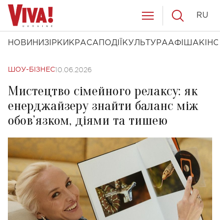
RU
НОВИНИ
ЗІРКИ
КРАСА
ПОДІЇ
КУЛЬТУРА
АФІША
КІНО
10.06.2026
ШОУ-БІЗНЕС
Мистецтво сімейного релаксу: як
енерджайзеру знайти баланс між
обов’язком, діями та тишею