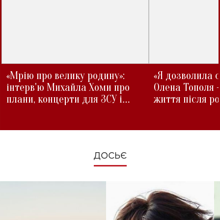
«Мрію про велику родину»:
«Я дозволила с
інтерв'ю Михайла Хоми про
Олена Тополя 
плани, концерти для ЗСУ і
життя після р
зміни під час війни
ДОСЬЄ