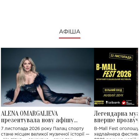
АФІША
ALENA OMARGALIEVA
Легендарна му
презентувала нову афішу
вперше прозвуч
великого концерту в Палаці
Україні: де від
7 листопада 2026 року Палац спорту
B-Mall Fest оголош
спорту
стане місцем великої музичної історії —
хедлайнера фестива