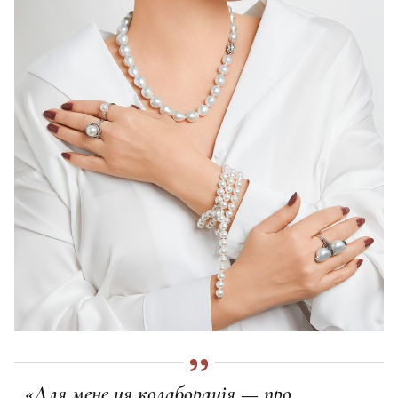
«Для мене ця колаборація — про