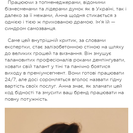
Працюючи з топменеджерами, відомими
бізнесменами та лідерами думок як в Україні, так і
далеко за її межами, Анна щодня стикається з
однією і тією ж прихованою драмою. Ім'я їй —
синдром самозванця.
Саме цей внутрішній критик, за словами
експертки, стає залізобетонною стіною на шляху
до великих грошей та визнання. Він змушує
талановитих професіоналів роками демпінгувати,
ховати свій талант у тіні та панічно боятися
виходу в преміумсегмент. Вони готові працювати
24/7, але досі соромляться вголос назвати гідну
вартість своїх послуг. Анна знає, як зламати цей
код бідності та змусити ваш бренд працювати на
повну потужність.