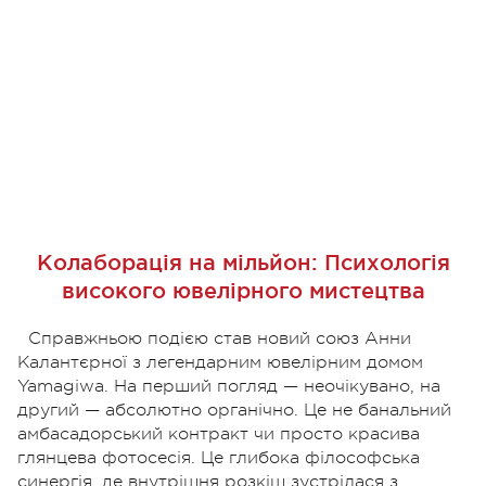
Колаборація на мільйон: Психологія
високого ювелірного мистецтва
Справжньою подією став новий союз Анни
Калантєрної з легендарним ювелірним домом
Yamagiwa. На перший погляд — неочікувано, на
другий — абсолютно органічно. Це не банальний
амбасадорський контракт чи просто красива
глянцева фотосесія. Це глибока філософська
синергія, де внутрішня розкіш зустрілася з