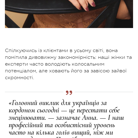
Спілкуючись із клієнтами в усьому світі, вона
помітила дивовижну закономірність: наші жінки та
експерти часто володіють колосальним
потенціалом, але ховають його за завісою зайвої
скромності.
«Головний виклик для українців за
кордоном сьогодні — це перестати себе
знецінювати. — зазначає Анна. — І наш
професійний та особистісний уровень
часто на кілька голів вищий, ніж ми