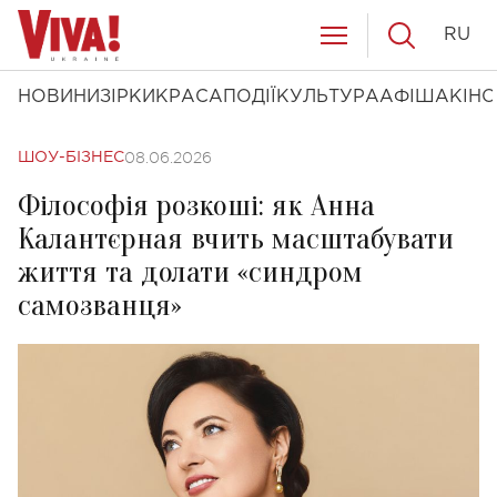
RU
НОВИНИ
ЗІРКИ
КРАСА
ПОДІЇ
КУЛЬТУРА
АФІША
КІНО
08.06.2026
ШОУ-БІЗНЕС
Філософія розкоші: як Анна
Калантєрная вчить масштабувати
життя та долати «синдром
самозванця»