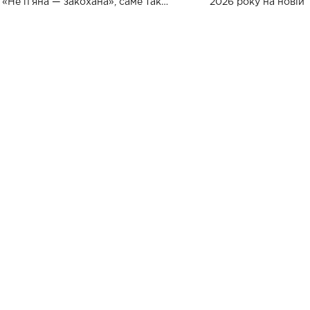
«Не пʼяна — закохана», саме так
2026 року на новій т
символічно названо майбутній концерт
stage відбудеться у
ALENA OMARGALIEVA.
ENIGMA VOICES' OR