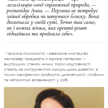
легалізацію своєї справжньої природи, —
розповідає Анна. — Перлина не потребує
зайвої обробки чи штучного блиску. Вона
досконала у своїй суті. Точно так само,
як і кожна жінка, яка врешті-решт
віднайшла та прийняла себе».
І висока психологія, і ювелірне мистецтво
насправді працюють з однією матерією —
внутрішнім станом жінки. Коли коштовності
стають не інструментом комусь щось довести, а
тихим маніфестом особистої шляхетності, глибини
та непохитної впевненості у собі.