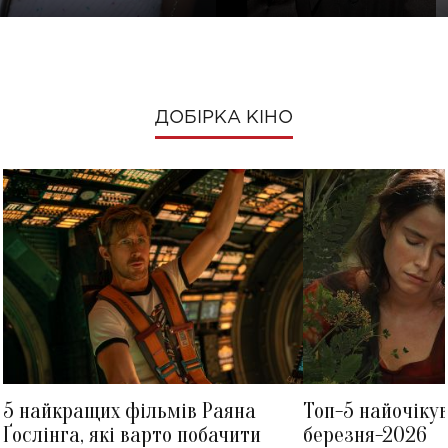
ДОБІРКА КІНО
5 найкращих фільмів Раяна
Топ-5 найочіку
Ґослінга, які варто побачити
березня-2026