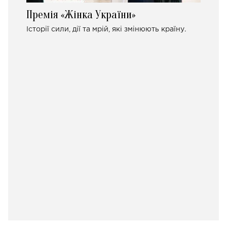
Премія «Жінка України»
Історії сили, дії та мрій, які змінюють країну.