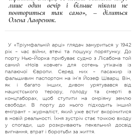
лише один вечір і більше ніколи не
повториться так само», – ділиться
Олена Лавренюк.
У «Тріумфальній арці» глядач зануриться у 1942
рік – час війни, втечі та пошуку порятунку. До
порту Нью–Йорка прибуває судно з Лісабона той
самий «Ноїв ковчег» для сотень утікачів із
палаючої Європи. Серед них – пасажир із
фальшивим паспортом на ім’я Йозеф Шварц. Він,
як і багато інших, дивом урятувався від
нацистського терору, голоду та смерті в
концтаборах, щоб ступити на омріяну землю
свободи. В порту до нього підходить інший
емігрант – журналіст, який уже встиг вкорінитися
в новій реальності. Їхня зустріч стає точкою входу
у спогади, що розкривають пекельний досвід
вигнання, втрат і боротьби за життя.