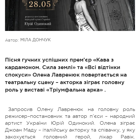
Автор:
МІЛА ДОНЧУК
Пісня гучних успішних прем’єр «Кава з
кардамоном. Сила землі» та «Всі відтінки
спокуси» Олена Лавренюк повертається на
театральну сцену – акторка зіграє головну
роль у виставі «Тріумфальна арка» .
Запросив Олену Лавренюк на головну роль
режисер–постановник та автор п’єси – народний
артист України Юрій Одинокий. Олена зіграє
Джоан Маду – італійську акторку та співачку, у яку
закохується головний герой, лікар Равік.