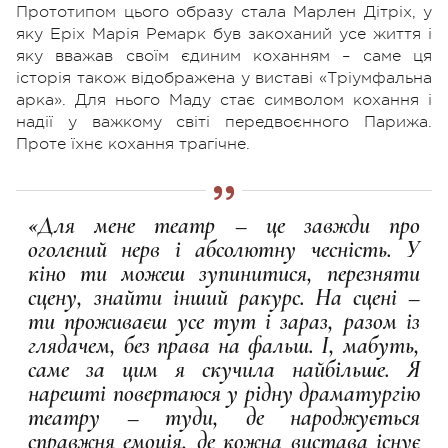
Прототипом цього образу стала Марлен Дітріх, у
яку Еріх Марія Ремарк був закоханий усе життя і
яку вважав своїм єдиним коханням – саме ця
історія також відображена у виставі «Тріумфальна
арка». Для нього Маду стає символом кохання і
надії у важкому світі передвоєнного Парижа.
Проте їхнє кохання трагічне.
«Для мене театр – це завжди про
оголений нерв і абсолютну чесність. У
кіно ти можеш зупинитися, перезняти
сцену, знайти інший ракурс. На сцені –
ти проживаєш усе тут і зараз, разом із
глядачем, без права на фальш. І, мабуть,
саме за цим я скучила найбільше. Я
нарешті повертаюся у рідну драматургію
театру – туди, де народжується
справжня емоція, де кожна вистава існує