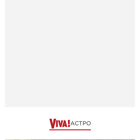
АСТРО