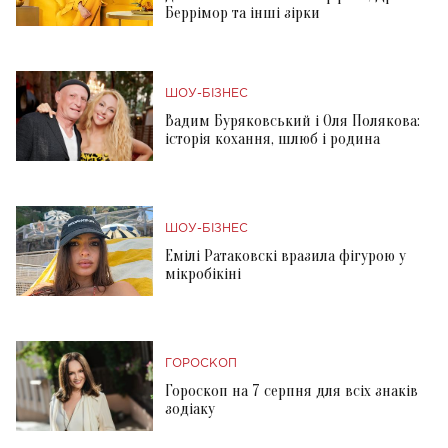
Беррімор та інші зірки
ШОУ-БІЗНЕС
Вадим Буряковський і Оля Полякова:
історія кохання, шлюб і родина
ШОУ-БІЗНЕС
Емілі Ратаковскі вразила фігурою у
мікробікіні
ГОРОСКОП
Гороскоп на 7 серпня для всіх знаків
зодіаку