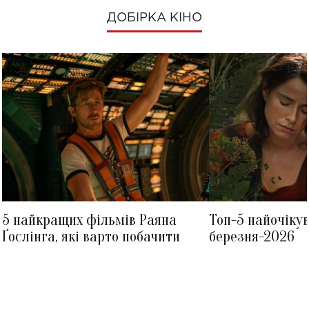
ДОБІРКА КІНО
5 найкращих фільмів Раяна
Топ-5 найочіку
Ґослінга, які варто побачити
березня-2026