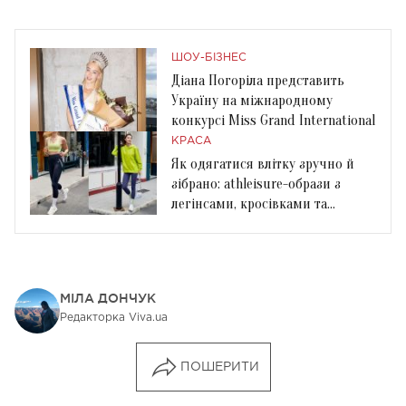
ШОУ-БІЗНЕС
Діана Погоріла представить
Україну на міжнародному
конкурсі Miss Grand International
КРАСА
Як одягатися влітку зручно й
зібрано: athleisure-образи з
легінсами, кросівками та
базовими речами
МІЛА ДОНЧУК
Редакторка Viva.ua
ПОШЕРИТИ