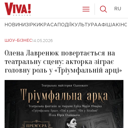
RU
НОВИНИ
ЗІРКИ
КРАСА
ПОДІЇ
КУЛЬТУРА
АФІША
КІНО
14.05.2026
ШОУ-БІЗНЕС
Олена Лавренюк повертається на
театральну сцену: акторка зіграє
головну роль у «Тріумфальній арці»