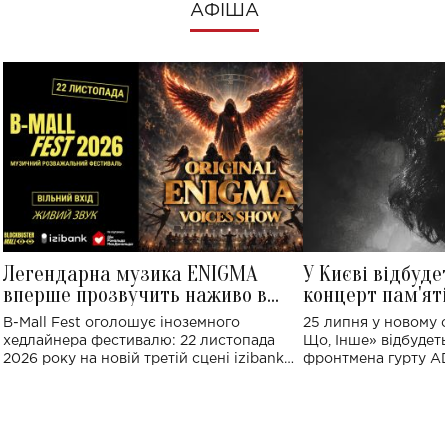
АФІША
Легендарна музика ENIGMA
У Києві відбуде
вперше прозвучить наживо в
концерт пам'ят
Україні: де відбудеться концерт
Клименка: понад
B-Mall Fest оголошує іноземного
25 липня у новому o
виконають пісн
хедлайнера фестивалю: 22 листопада
Що, Інше» відбудеть
2026 року на новій третій сцені izibank
фронтмена гурту A
stage відбудеться українська прем'єра
Клименка. Це буде 
ENIGMA VOICES' ORIGINAL LIVE SHOW.
вечір, присвячений 
творчість стала си
справжньої любові д