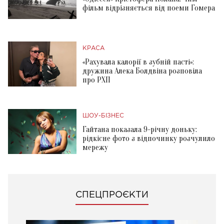
фільм відрізняється від поеми Гомера
КРАСА
«Рахувала калорії в зубній пасті»:
дружина Алека Болдвіна розповіла
про РХП
ШОУ-БІЗНЕС
Гайтана показала 9-річну доньку:
рідкісне фото з відпочинку розчулило
мережу
СПЕЦПРОЄКТИ