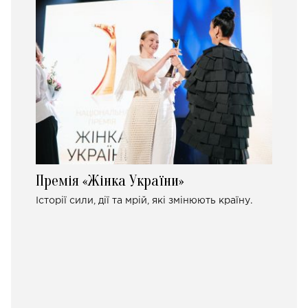
Премія «Жінка України»
Історії сили, дії та мрій, які змінюють країну.