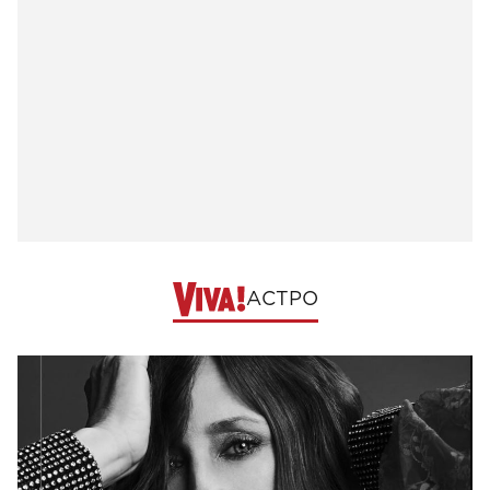
АСТРО