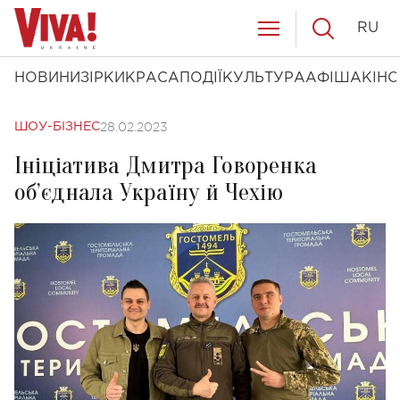
RU
НОВИНИ
ЗІРКИ
КРАСА
ПОДІЇ
КУЛЬТУРА
АФІША
КІНО
28.02.2023
ШОУ-БІЗНЕС
Ініціатива Дмитра Говоренка
об’єднала Україну й Чехію