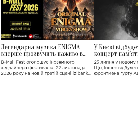
Легендарна музика ENIGMA
У Києві відбуде
вперше прозвучить наживо в
концерт пам'ят
Україні: де відбудеться концерт
Клименка: понад
B-Mall Fest оголошує іноземного
25 липня у новому o
виконають пісн
хедлайнера фестивалю: 22 листопада
Що, Інше» відбудеть
2026 року на новій третій сцені izibank
фронтмена гурту A
stage відбудеться українська прем'єра
Клименка. Це буде 
ENIGMA VOICES' ORIGINAL LIVE SHOW.
вечір, присвячений 
творчість стала си
справжньої любові д