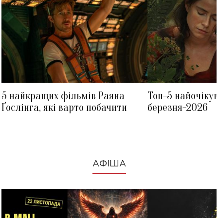
5 найкращих фільмів Раяна
Топ-5 найочіку
Ґослінга, які варто побачити
березня-2026
АФІША