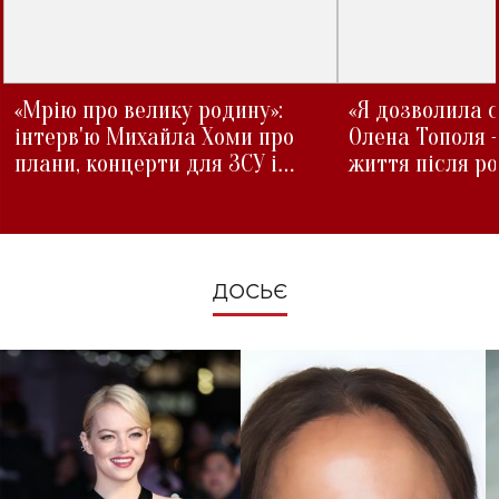
«Мрію про велику родину»:
«Я дозволила с
інтерв'ю Михайла Хоми про
Олена Тополя 
плани, концерти для ЗСУ і
життя після р
зміни під час війни
ДОСЬЄ