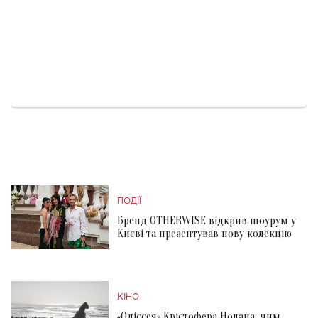
ПОДІЇ
Бренд OTHERWISE відкрив шоурум у
Києві та презентував нову колекцію
КІНО
«Одіссея» Крістофера Нолана: чим