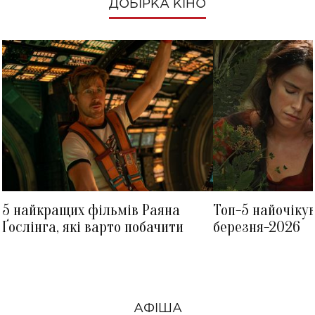
ДОБІРКА КІНО
5 найкращих фільмів Раяна
Топ-5 найочіку
Ґослінга, які варто побачити
березня-2026
АФІША