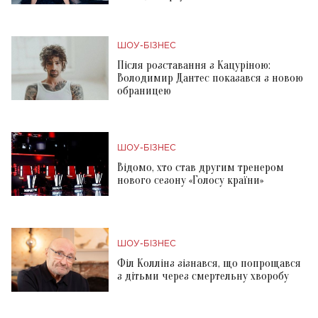
ШОУ-БІЗНЕС
Після розставання з Кацуріною:
Володимир Дантес показався з новою
обраницею
ШОУ-БІЗНЕС
Відомо, хто став другим тренером
нового сезону «Голосу країни»
ШОУ-БІЗНЕС
Філ Коллінз зізнався, що попрощався
з дітьми через смертельну хворобу