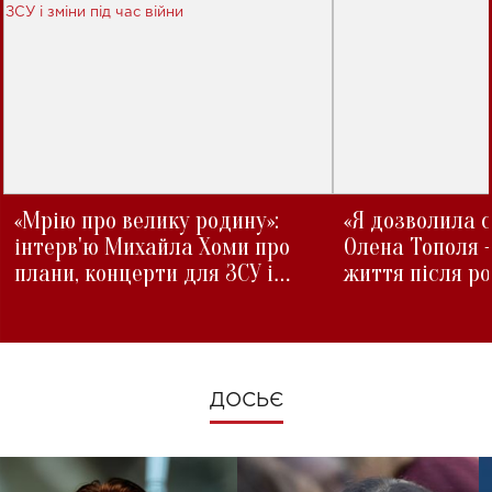
«Мрію про велику родину»:
«Я дозволила с
інтерв'ю Михайла Хоми про
Олена Тополя 
плани, концерти для ЗСУ і
життя після р
зміни під час війни
ДОСЬЄ