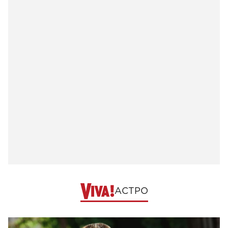
АСТРО