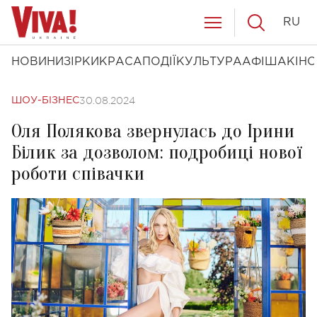
RU
НОВИНИ
ЗІРКИ
КРАСА
ПОДІЇ
КУЛЬТУРА
АФІША
КІНО
30.08.2024
ШОУ-БІЗНЕС
Оля Полякова звернулась до Ірини
Білик за дозволом: подробиці нової
роботи співачки