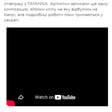
співпраці з TAYANNA. Артистки записали ще одну
композицію, зйомки кліпу на яку відбулись на
Капрі, але подробиці роботи поки тримаються у
секреті.