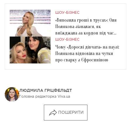
ШОУ-БІЗНЕС
«Вивозила гроші в трусах»: Оля
Полякова зізналася, як
виїжджала за кордон під час
війни
ШОУ-БІЗНЕС
Чому «Дорослі дівчата» на паузі:
Полякова відповіла на чутки
про сварку з Єфросиніною
ЛЮДМИЛА ГРІЦФЕЛЬДТ
Головна редакторка Viva.ua
ПОШЕРИТИ