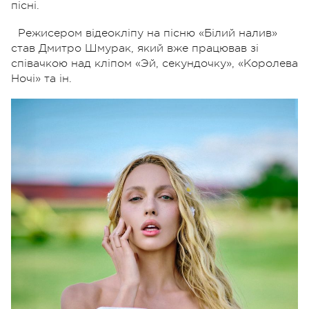
пісні.
Режисером відеокліпу на пісню «Білий налив»
став Дмитро Шмурак, який вже працював зі
співачкою над кліпом «Эй, секундочку», «Королева
Ночі» та ін
.