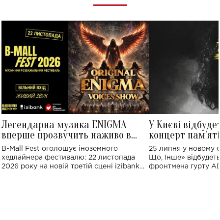
Легендарна музика ENIGMA
У Києві відбуде
вперше прозвучить наживо в
концерт пам'ят
Україні: де відбудеться концерт
Клименка: понад
B-Mall Fest оголошує іноземного
25 липня у новому o
виконають пісн
хедлайнера фестивалю: 22 листопада
Що, Інше» відбудеть
2026 року на новій третій сцені izibank
фронтмена гурту A
stage відбудеться українська прем'єра
Клименка. Це буде 
ENIGMA VOICES' ORIGINAL LIVE SHOW.
вечір, присвячений 
творчість стала си
справжньої любові д